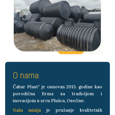
O nama
Čabar Plast“ je osnovan 2013. godine kao
porodična firma sa tradicijom i
inovacijom u srcu Plušca, Osečine.
Naša misija
je pružanje kvalitetnih