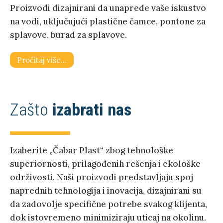
Proizvodi dizajnirani da unaprede vaše iskustvo
na vodi, uključujući plastične čamce, pontone za
splavove, burad za splavove.
Pročitaj više…
Zašto
izabrati nas
Izaberite „Čabar Plast“ zbog tehnološke
superiornosti, prilagođenih rešenja i ekološke
održivosti. Naši proizvodi predstavljaju spoj
naprednih tehnologija i inovacija, dizajnirani su
da zadovolje specifične potrebe svakog klijenta,
dok istovremeno minimiziraju uticaj na okolinu.