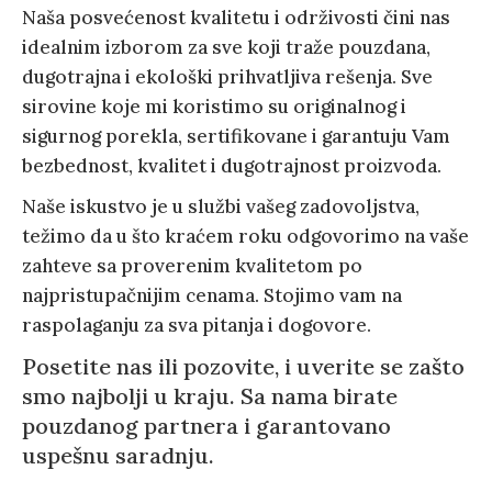
Naša posvećenost kvalitetu i održivosti čini nas
idealnim izborom za sve koji traže pouzdana,
dugotrajna i ekološki prihvatljiva rešenja. Sve
sirovine koje mi koristimo su originalnog i
sigurnog porekla, sertifikovane i garantuju Vam
bezbednost, kvalitet i dugotrajnost proizvoda.
Naše iskustvo je u službi vašeg zadovoljstva,
težimo da u što kraćem roku odgovorimo na vaše
zahteve sa proverenim kvalitetom po
najpristupačnijim cenama. Stojimo vam na
raspolaganju za sva pitanja i dogovore.
Posetite nas ili pozovite, i uverite se zašto
smo najbolji u kraju. Sa nama birate
pouzdanog partnera i garantovano
uspešnu saradnju.