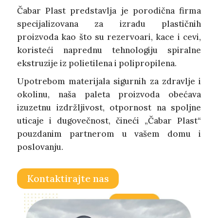
Čabar Plast predstavlja je porodična firma
specijalizovana za izradu plastičnih
proizvoda kao što su rezervoari, kace i cevi,
koristeći naprednu tehnologiju spiralne
ekstruzije iz polietilena i polipropilena.
Upotrebom materijala sigurnih za zdravlje i
okolinu, naša paleta proizvoda obećava
izuzetnu izdržljivost, otpornost na spoljne
uticaje i dugovečnost, čineći „Čabar Plast“
pouzdanim partnerom u vašem domu i
poslovanju.
Kontaktirajte nas