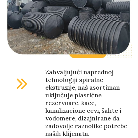
Zahvaljujući naprednoj
tehnologiji spiralne
ekstruzije, naš asortiman
uključuje plastične
rezervoare, kace,
kanalizacione cevi, šahte i
vodomere, dizajnirane da
zadovolje raznolike potrebe
naših klijenata.