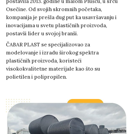
postavila 2013. godine u malom Plušcu, u srcu
Osečine. Od svojih skromnih početaka,
kompanija je prešla dug put ka usavršavanju i
inovacijama u svetu plastičnih proizvoda,
postavši lider u svojoj branši.
ČABAR PLAST se specijalizovao za
modelovanje i izradu širokog spektra
plastičnih proizvoda, koristeći
visokokvalitetne materijale kao što su
polietilen i polipropilen.