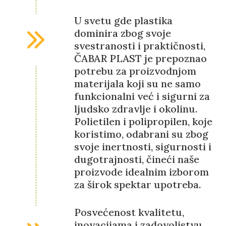
U svetu gde plastika
dominira zbog svoje
svestranosti i praktičnosti,
ČABAR PLAST je prepoznao
potrebu za proizvodnjom
materijala koji su ne samo
funkcionalni već i sigurni za
ljudsko zdravlje i okolinu.
Polietilen i polipropilen, koje
koristimo, odabrani su zbog
svoje inertnosti, sigurnosti i
dugotrajnosti, čineći naše
proizvode idealnim izborom
za širok spektar upotreba.
Posvećenost kvalitetu,
inovacijama i zadovoljstvu