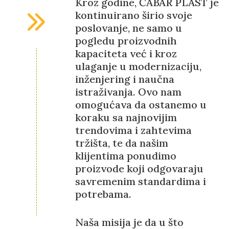
Kroz godine, ČABAR PLAST je
kontinuirano širio svoje
poslovanje, ne samo u
pogledu proizvodnih
kapaciteta već i kroz
ulaganje u modernizaciju,
inženjering i naučna
istraživanja. Ovo nam
omogućava da ostanemo u
koraku sa najnovijim
trendovima i zahtevima
tržišta, te da našim
klijentima ponudimo
proizvode koji odgovaraju
savremenim standardima i
potrebama.
Naša misija je da u što