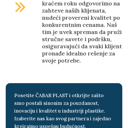
kraćem roku odgovorimo na
zahteve naših klijenata,
nudeći provereni kvalitet po
konkurentnim cenama. Naš
tim je uvek spreman da pruži
stručne savete i podršku,
osiguravajući da svaki klijent
pronađe idealno rešenje za
svoje potrebe.
Posetite ČABAR PLAST i otkrijte zašto
smo postali sinonim za pouzdanost,
inovaciju i kvalitet u industriji plastike.
Izaberite nas kao svog partnera i zajedno
kreirajmo uspešnu budućnost.