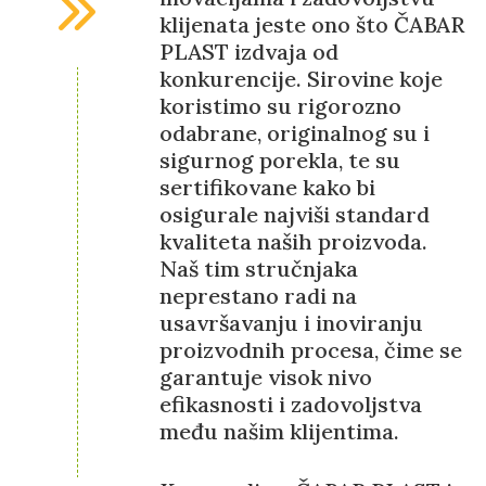
klijenata jeste ono što ČABAR
PLAST izdvaja od
konkurencije. Sirovine koje
koristimo su rigorozno
odabrane, originalnog su i
sigurnog porekla, te su
sertifikovane kako bi
osigurale najviši standard
kvaliteta naših proizvoda.
Naš tim stručnjaka
neprestano radi na
usavršavanju i inoviranju
proizvodnih procesa, čime se
garantuje visok nivo
efikasnosti i zadovoljstva
među našim klijentima.