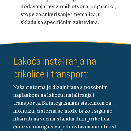
dodavanja revizionih otvora, odgušnika,
stope za ankerisanje i penjalica, u
skladu sa specifičnim zahtevima.
Lakoća instaliranja na
prikolice i transport:
Naša cisterna je dizajnirana s posebnim
naglaskom na lakoću instaliranja i
transporta. Sa integrisanim sistemom za
montažu, cisterna se može brzo i sigurno
fiksirati na većinu standardnih prikolica,
čime se omogućava jednostavna mobilnost