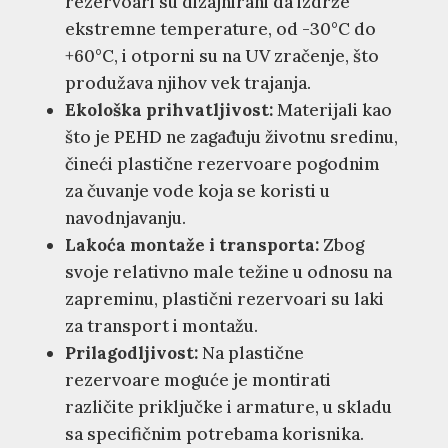
rezervoari su dizajnirani da izdrže
ekstremne temperature, od -30°C do
+60°C, i otporni su na UV zračenje, što
produžava njihov vek trajanja.
Ekološka prihvatljivost:
Materijali kao
što je PEHD ne zagađuju životnu sredinu,
čineći plastične rezervoare pogodnim
za čuvanje vode koja se koristi u
navodnjavanju.
Lakoća montaže i transporta:
Zbog
svoje relativno male težine u odnosu na
zapreminu, plastični rezervoari su laki
za transport i montažu.
Prilagodljivost:
Na plastične
rezervoare moguće je montirati
različite priključke i armature, u skladu
sa specifičnim potrebama korisnika.