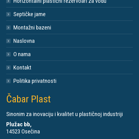
Horizontalni plastični rezervoari za vodu
Septičke jame
Montažni bazeni
Naslovna
O nama
Kontakt
Politika privatnosti
Čabar Plast
Sinonim za inovaciju i kvalitet u plastičnoj industriji
Plužac bb,
14523 Osečina