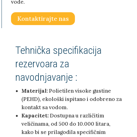
vode.
Kontaktirajte nas
Tehnička specifikacija
rezervoara za
navodnjavanje :
Materijal:
Polietilen visoke gustine
(PEHD), ekološki ispitano i odobreno za
kontakt sa vodom.
Kapacitet:
Dostupna u različitim
veličinama, od 500 do 10.000 litara,
kako bi se prilagodila specifičnim