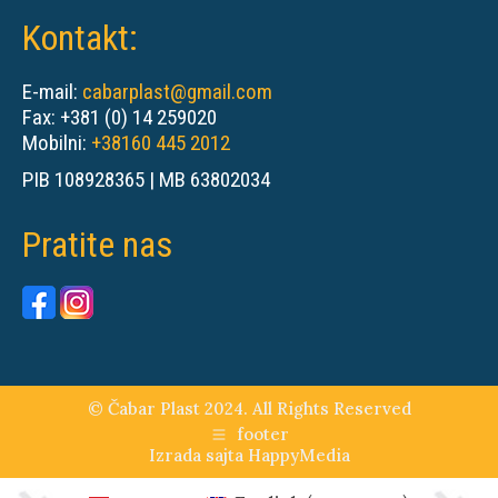
Kontakt:
E-mail:
cabarplast@gmail.com
Fax: +381 (0) 14 259020
Mobilni:
+38160 445 2012
PIB 108928365 | MB 63802034
Pratite nas
© Čabar Plast 2024. All Rights Reserved
footer
Izrada sajta
HappyMedia