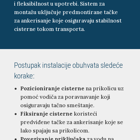
i fleksibilnost u upotrebi. Sistem za
montažu uključuje predmontirane tačke
za ankerisanje koje osiguravaju stabilnost
cisterne tokom transporta.
Postupak instalacije obuhvata sledeće
korake:
Pozicioniranje cisterne
na prikolicu uz
pomoć vodiča za poravnavanje koji
osiguravaju tačno smeštanje.
Fiksiranje cisterne
koristeći
predviđene tačke za ankerisanje koje se
lako spajaju sa prikolicom.
Povezivanje priključaka
za vodu na