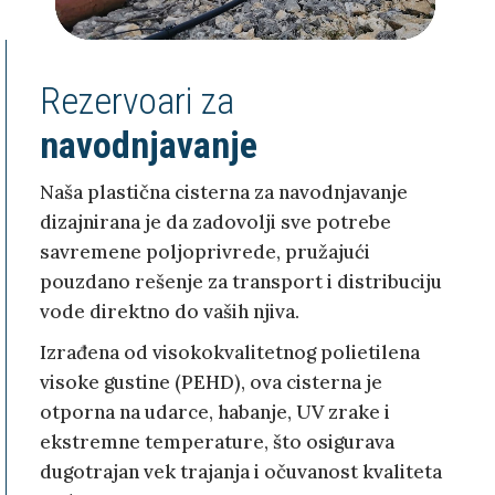
Rezervoari za
navodnjavanje
Naša plastična cisterna za navodnjavanje
dizajnirana je da zadovolji sve potrebe
savremene poljoprivrede, pružajući
pouzdano rešenje za transport i distribuciju
vode direktno do vaših njiva.
Izrađena od visokokvalitetnog polietilena
visoke gustine (PEHD), ova cisterna je
otporna na udarce, habanje, UV zrake i
ekstremne temperature, što osigurava
dugotrajan vek trajanja i očuvanost kvaliteta