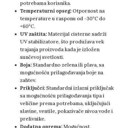
potrebama korisnika.
Temperaturni opseg:
Otpornost na
temperature u rasponu od -30°C do
+60°C.
UV zaštita:
Materijal cisterne sadrži
UV stabilizatore, što produžava vek
trajanja proizvoda kada je izložen
sunčevoj svetlosti.
Boja:
Standardno zelena ili plava, sa
mogućnošću prilagođavanja boje na
zahtev.
Priključci:
Standardni izlazni priključak
sa mogućnošću prilagođavanja tipa i
veličine prema potrebama, uključujući
slavine, ventile, pokazivače nivoa vode i
prelivnike.
Dodatna oprema:
Mogućnost