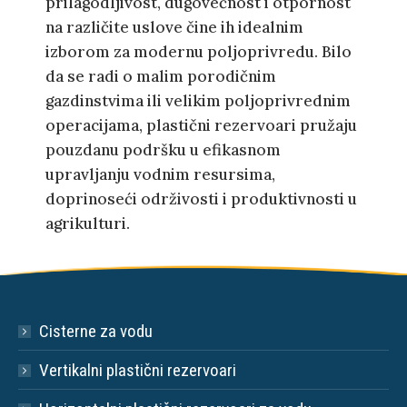
prilagodljivost, dugovečnost i otpornost
na različite uslove čine ih idealnim
izborom za modernu poljoprivredu. Bilo
da se radi o malim porodičnim
gazdinstvima ili velikim poljoprivrednim
operacijama, plastični rezervoari pružaju
pouzdanu podršku u efikasnom
upravljanju vodnim resursima,
doprinoseći održivosti i produktivnosti u
agrikulturi.
Cisterne za vodu
Vertikalni plastični rezervoari