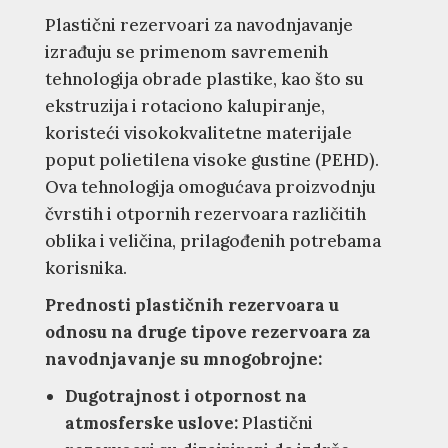
Plastični rezervoari za navodnjavanje
izrađuju se primenom savremenih
tehnologija obrade plastike, kao što su
ekstruzija i rotaciono kalupiranje,
koristeći visokokvalitetne materijale
poput polietilena visoke gustine (PEHD).
Ova tehnologija omogućava proizvodnju
čvrstih i otpornih rezervoara različitih
oblika i veličina, prilagođenih potrebama
korisnika.
Prednosti plastičnih rezervoara u
odnosu na druge tipove rezervoara za
navodnjavanje su mnogobrojne:
Dugotrajnost i otpornost na
atmosferske uslove:
Plastični