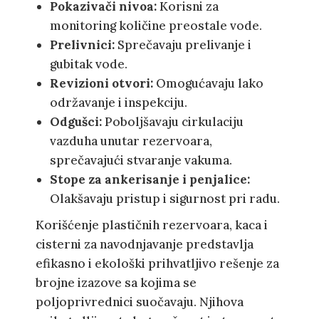
Pokazivači nivoa:
Korisni za
monitoring količine preostale vode.
Prelivnici:
Sprečavaju prelivanje i
gubitak vode.
Revizioni otvori:
Omogućavaju lako
održavanje i inspekciju.
Odgušci:
Poboljšavaju cirkulaciju
vazduha unutar rezervoara,
sprečavajući stvaranje vakuma.
Stope za ankerisanje i penjalice:
Olakšavaju pristup i sigurnost pri radu.
Korišćenje plastičnih rezervoara, kaca i
cisterni za navodnjavanje predstavlja
efikasno i ekološki prihvatljivo rešenje za
brojne izazove sa kojima se
poljoprivrednici suočavaju. Njihova