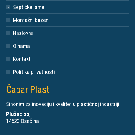
Septičke jame
Montažni bazeni
Naslovna
O nama
Kontakt
Politika privatnosti
Čabar Plast
Sinonim za inovaciju i kvalitet u plastičnoj industriji
Plužac bb,
14523 Osečina