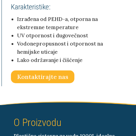
Karakteristike:
Izrađena od PEHD-a, otporna na
ekstremne temperature
UV otpornost i dugovečnost
Vodonepropusnost i otpornost na
hemijske uticaje
Lako održavanje i čišćenje
Kontaktirajte nas
O Proizvodu
Plastična cisterna za vodu 1000L idealna