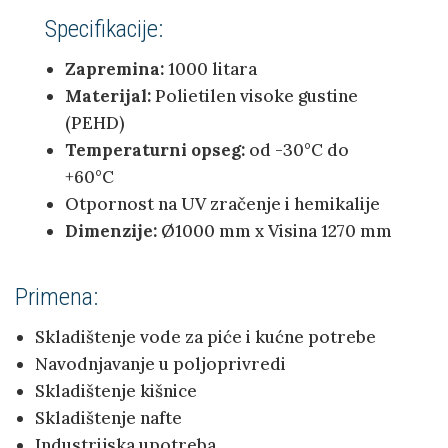
Specifikacije:
Zapremina:
1000 litara
Materijal:
Polietilen visoke gustine
(PEHD)
Temperaturni opseg:
od -30°C do
+60°C
Otpornost na UV zračenje i hemikalije
Dimenzije:
Ø1000 mm x Visina 1270 mm
Primena:
Skladištenje vode za piće i kućne potrebe
Navodnjavanje u poljoprivredi
Skladištenje kišnice
Skladištenje nafte
Industrijska upotreba