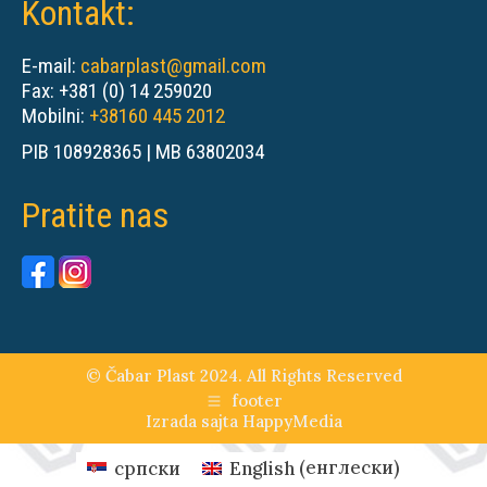
Kontakt:
E-mail:
cabarplast@gmail.com
Fax: +381 (0) 14 259020
Mobilni:
+38160 445 2012
PIB 108928365 | MB 63802034
Pratite nas
© Čabar Plast 2024. All Rights Reserved
footer
Izrada sajta
HappyMedia
српски
English
(
енглески
)