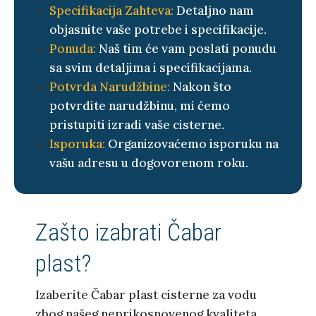
Specifikacija Zahteva:
Detaljno nam
objasnite vaše potrebe i specifikacije.
Ponuda:
Naš tim će vam poslati ponudu
sa svim detaljima i specifikacijama.
Potvrda Narudžbine:
Nakon što
potvrdite narudžbinu, mi ćemo
pristupiti izradi vaše cisterne.
Isporuka:
Organizovaćemo isporuku na
vašu adresu u dogovorenom roku.
Zašto izabrati Čabar
plast?
Izaberite Čabar plast cisterne za vodu
zbog našeg neprikosnovenog kvaliteta,