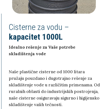
Cisterne za vodu –
kapacitet 1000L
Idealno rešenje za Vaše potrebe
skladištenja vode
Naše plastične cisterne od 1000 litara
pružaju pouzdano i dugotrajno rešenje za
skladištenje vode u različitim primenama. Od
ruralnih oblasti do industrijskih postrojenja,
naše cisterne osiguravaju sigurno i higijensko
skladištenje vaših tečnosti.