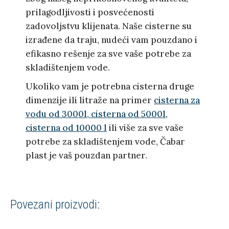
prilagodljivosti i posvećenosti
zadovoljstvu klijenata. Naše cisterne su
izrađene da traju, nudeći vam pouzdano i
efikasno rešenje za sve vaše potrebe za
skladištenjem vode.
Ukoliko vam je potrebna cisterna druge
dimenzije ili litraže na primer
cisterna za
vodu od 3000l,
cisterna od 5000l
,
cisterna od 10000 l
ili više za sve vaše
potrebe za skladištenjem vode, Čabar
plast je vaš pouzdan partner.
Povezani proizvodi: