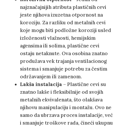
najznačajnijih atributa plastičnih cevi
jeste njihova izuzetna otpornost na
koroziju. Za razliku od metalnih cevi
koje mogu biti podložne koroziji usled
izloženosti vlažnosti, hemijskim
agensima ili solima, plastične cevi
ostaju netaknute. Ova osobina znatno
produžava vek trajanja ventilacionog
sistema i smanjuje potrebu za čestim
održavanjem ili zamenom.
Lakša instalacija
– Plastične cevi su
znatno lakše i fleksibilnije od svojih
metalnih ekvivalenata, što olakšava
njihovu manipulaciju i montažu. Ovo ne
samo da ubrzava proces instalacije, već
i smanjuje troškove rada, čineći ukupnu