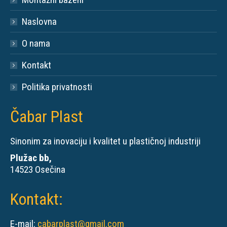
Naslovna
O nama
Kontakt
Politika privatnosti
Čabar Plast
Sinonim za inovaciju i kvalitet u plastičnoj industriji
Plužac bb,
14523 Osečina
Kontakt:
E-mail:
cabarplast@gmail.com