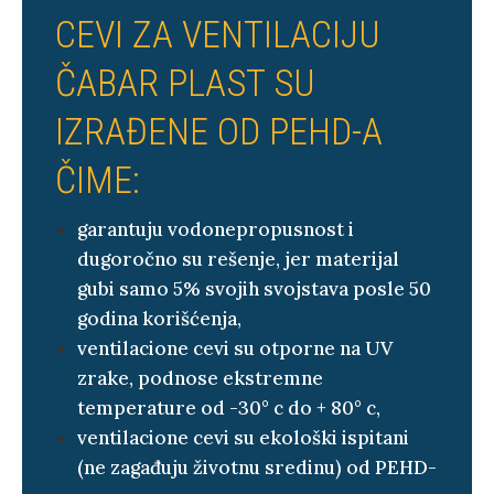
CEVI ZA VENTILACIJU
ČABAR PLAST SU
IZRAĐENE OD PEHD-A
ČIME:
garantuju vodonepropusnost i
dugoročno su rešenje, jer materijal
gubi samo 5% svojih svojstava posle 50
godina korišćenja,
ventilacione cevi su otporne na UV
zrake, podnose ekstremne
temperature od -30° c do + 80° c,
ventilacione cevi su ekološki ispitani
(ne zagađuju životnu sredinu) od PEHD-