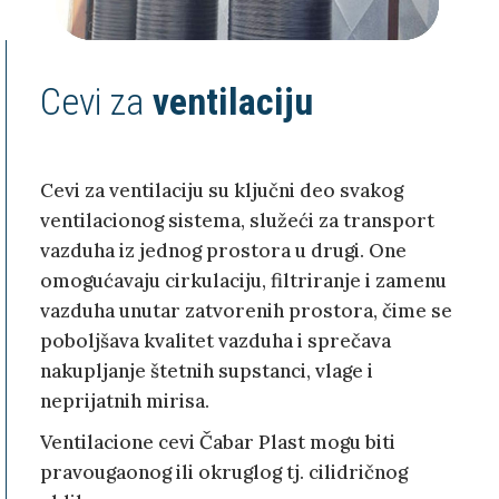
Cevi za
ventilaciju
Cevi za ventilaciju su ključni deo svakog
ventilacionog sistema, služeći za transport
vazduha iz jednog prostora u drugi. One
omogućavaju cirkulaciju, filtriranje i zamenu
vazduha unutar zatvorenih prostora, čime se
poboljšava kvalitet vazduha i sprečava
nakupljanje štetnih supstanci, vlage i
neprijatnih mirisa.
Ventilacione cevi Čabar Plast mogu biti
pravougaonog ili okruglog tj. cilidričnog