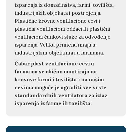
isparenja iz domaćinstva, farmi, tovilišta,
industrijskih objekata i postrojenja.
Plastične krovne ventilacione cevi i
plastični ventilacioni odžaci ili plastični
ventilacioni čunkovi služe za odvođenje
isparenja. Veliku primenu imaju u
industrijskim objektima i u farmama.
Čabar plast ventilacione cevi u
farmama se obično montiraju na
krovove farmi i tovilišta i na našim
cevima moguće je ugraditi sve vrste
standandardnih ventilatora za izlaz
isparenja iz farme ili tovilišta.