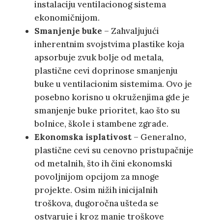
instalaciju ventilacionog sistema
ekonomičnijom.
Smanjenje buke
– Zahvaljujući
inherentnim svojstvima plastike koja
apsorbuje zvuk bolje od metala,
plastične cevi doprinose smanjenju
buke u ventilacionim sistemima. Ovo je
posebno korisno u okruženjima gde je
smanjenje buke prioritet, kao što su
bolnice, škole i stambene zgrade.
Ekonomska isplativost
– Generalno,
plastične cevi su cenovno pristupačnije
od metalnih, što ih čini ekonomski
povoljnijom opcijom za mnoge
projekte. Osim nižih inicijalnih
troškova, dugoročna ušteda se
ostvaruje i kroz manje troškove