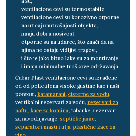
a su,
ventilacione cevi su termostabile,
ventilacione cevi su korozivno otporne
na uticaj unutrašnjosti objekta,
imaju dobru nosivost,
otporne su na udarce, što znači da na
njima ne ostaju vidljivi tragovi,
i što je jako bitno lake su za montiranje
i imaju minimalne troškove održavanja.
Čabar Plast ventilacione cevi su izrađene
od od polietilena visoke gustine kao i naši
pontoni,
katamarani
,
cisterne za vodu
,
vertikalni rezervari za vodu,
rezervari za
naftu
,
kace za kominu
,
tabarke, rezervari
za navodnjavanje,
septičke jame
,
separatori masti i ulja
,
plastične kace za
vino.