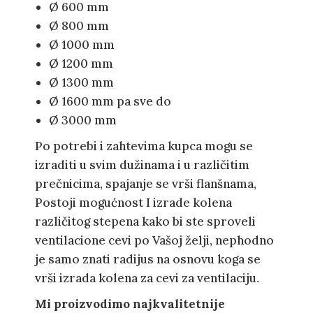
Ø 600 mm
Ø 800 mm
Ø 1000 mm
Ø 1200 mm
Ø 1300 mm
Ø 1600 mm pa sve do
Ø 3000 mm
Po potrebi i zahtevima kupca mogu se
izraditi u svim dužinama i u različitim
prečnicima, spajanje se vrši flanšnama,
Postoji mogućnost I izrade kolena
različitog stepena kako bi ste sproveli
ventilacione cevi po Vašoj želji, nephodno
je samo znati radijus na osnovu koga se
vrši izrada kolena za cevi za ventilaciju.
Mi proizvodimo najkvalitetnije