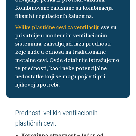
Kombinovane žaluznine su kombinacija
fiksnih i regulacionih žaluznina.
Velike plastične cevi za ventilaciju
sve su
prisutnije u modernim ventilacionim
sistemima, zahvaljujući nizu prednosti
koje nude u odnosu na tradicionalne
metalne cevi. Ovde detaljnije istražujemo
te prednosti, kao i neke potencijalne
nedostatke koji se mogu pojaviti pri
njihovoj upotrebi.
Prednosti velikih ventilacionih
plastičnih cevi:
Korozivna otpornost
– Jedan od