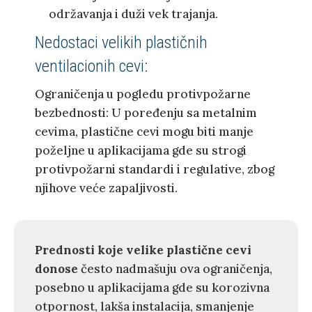
održavanja i duži vek trajanja.
Nedostaci velikih plastičnih
ventilacionih cevi:
Ograničenja u pogledu protivpožarne
bezbednosti: U poređenju sa metalnim
cevima, plastične cevi mogu biti manje
poželjne u aplikacijama gde su strogi
protivpožarni standardi i regulative, zbog
njihove veće zapaljivosti.
Prednosti koje velike plastične cevi
donose
često nadmašuju ova ograničenja,
posebno u aplikacijama gde su korozivna
otpornost, lakša instalacija, smanjenje