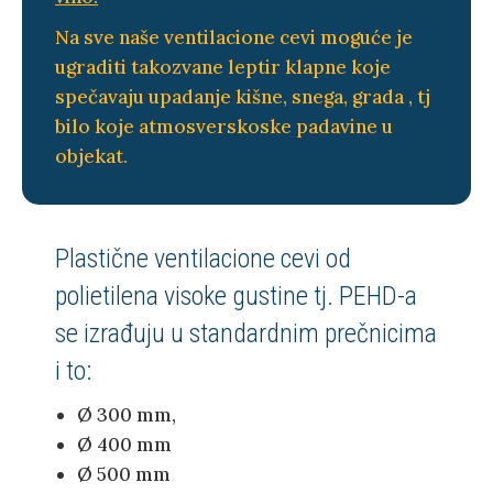
Na sve naše ventilacione cevi moguće je
ugraditi takozvane leptir klapne koje
spečavaju upadanje kišne, snega, grada , tj
bilo koje atmosverskoske padavine u
objekat.
Plastične ventilacione cevi od
polietilena visoke gustine tj. PEHD-a
se izrađuju u standardnim prečnicima
i to:
Ø 300 mm,
Ø 400 mm
Ø 500 mm