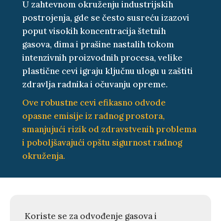
U zahtevnom okruženju industrijskih
postrojenja, gde se često susreću izazovi
poput visokih koncentracija štetnih
gasova, dima i prašine nastalih tokom
intenzivnih proizvodnih procesa, velike
plastične cevi igraju ključnu ulogu u zaštiti
zdravlja radnika i očuvanju opreme.
Ove robustne cevi efikasno odvode
opasne emisije iz radnog prostora,
smanjujući rizik od zdravstvenih problema
i poboljšavajući opštu sigurnost radnog
okruženja.
Koriste se za odvođenje gasova i