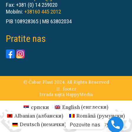
Fax: +381 (0) 14 259020
Mobilni:
+38160 445 2012
PIB 108928365 | MB 63802034
Pratite nas
© Čabar Plast 2024. All Rights Reserved
footer
Izrada sajta
HappyMedia
српски
English
(
енглески
)
Albanian
(
албански
)
Română
(
румунски
)
Deutsch
(
немачки
)
Русский
(
руски
)
Pozovite nas