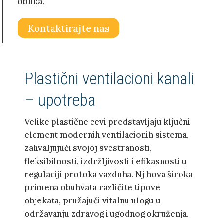
oblika.
Kontaktirajte nas
Plastični ventilacioni kanali
– upotreba
Velike plastične cevi predstavljaju ključni
element modernih ventilacionih sistema,
zahvaljujući svojoj svestranosti,
fleksibilnosti, izdržljivosti i efikasnosti u
regulaciji protoka vazduha. Njihova široka
primena obuhvata različite tipove
objekata, pružajući vitalnu ulogu u
održavanju zdravog i ugodnog okruženja.