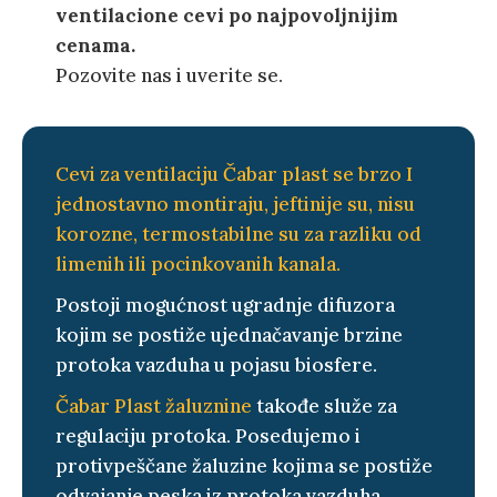
ventilacione cevi po najpovoljnijim
cenama.
Pozovite nas i uverite se.
Cevi za ventilaciju Čabar plast se brzo I
jednostavno montiraju, jeftinije su, nisu
korozne, termostabilne su za razliku od
limenih ili pocinkovanih kanala.
Postoji mogućnost ugradnje difuzora
kojim se postiže ujednačavanje brzine
protoka vazduha u pojasu biosfere.
Čabar Plast žaluznine
takođe služe za
regulaciju protoka. Posedujemo i
protivpeščane žaluzine kojima se postiže
odvajanje peska iz protoka vazduha.