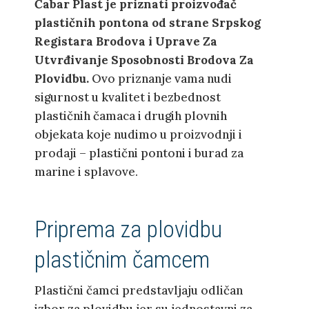
Čabar Plast je priznati proizvođač
plastičnih pontona od strane Srpskog
Registara Brodova i Uprave Za
Utvrđivanje Sposobnosti Brodova Za
Plovidbu.
Ovo priznanje vama nudi
sigurnost u kvalitet i bezbednost
plastičnih čamaca i drugih plovnih
objekata koje nudimo u proizvodnji i
prodaji – plastični pontoni i burad za
marine i splavove.
Priprema za plovidbu
plastičnim čamcem
Plastični čamci predstavljaju odličan