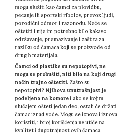
mogu služiti kao čamci za plovidbu,
pecanje ili sportski ribolov, prevoz ljudi,
porodični odmor i razonodu. Neće se
oštetiti i nije im potrebno bilo kakavo
održavanje, premazivanje i zaštita za
razliku od čamaca koji se proizvode od
drugih materijala.
Čamci od plastike su nepotopivi, ne
mogu se probušiti, niti bilo na koji drugi
način trajno oštetiti.
Zašto su
nepotopivi?
Njihova unutrašnjost je
podeljena na komore
i ako se kojim
slučajem ošteti jedan deo, ostali će držati
čamac iznad vode. Mogu se iznova i iznova
koristiti, i broj korišćenja ne utiče na
kvalitet i dugotrajnost ovih čamaca.