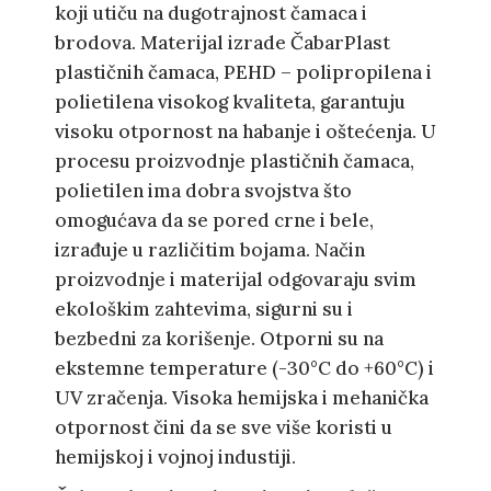
koji utiču na dugotrajnost čamaca i
brodova. Materijal izrade ČabarPlast
plastičnih čamaca, PEHD – polipropilena i
polietilena visokog kvaliteta, garantuju
visoku otpornost na habanje i oštećenja. U
procesu proizvodnje plastičnih čamaca,
polietilen ima dobra svojstva što
omogućava da se pored crne i bele,
izrađuje u različitim bojama. Način
proizvodnje i materijal odgovaraju svim
ekološkim zahtevima, sigurni su i
bezbedni za korišenje. Otporni su na
ekstemne temperature (-30°C do +60°C) i
UV zračenja. Visoka hemijska i mehanička
otpornost čini da se sve više koristi u
hemijskoj i vojnoj industiji.