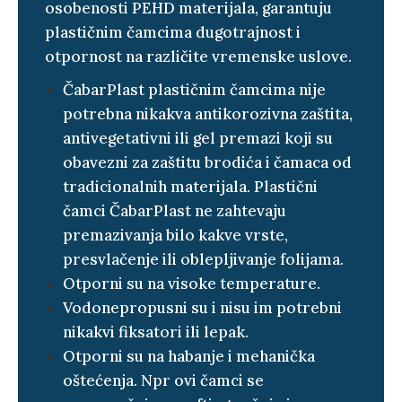
osobenosti PEHD materijala, garantuju
plastičnim čamcima dugotrajnost i
otpornost na različite vremenske uslove.
ČabarPlast plastičnim čamcima nije
potrebna nikakva antikorozivna zaštita,
antivegetativni ili gel premazi koji su
obavezni za zaštitu brodića i čamaca od
tradicionalnih materijala. Plastični
čamci ČabarPlast ne zahtevaju
premazivanja bilo kakve vrste,
presvlačenje ili oblepljivanje folijama.
Otporni su na visoke temperature.
Vodonepropusni su i nisu im potrebni
nikakvi fiksatori ili lepak.
Otporni su na habanje i mehanička
oštećenja. Npr ovi čamci se