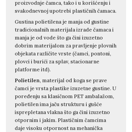
proizvodnje čamca, tako i u korišćenju i
svakodnevnoj upotrebi plastičnih čamaca.
Gustina polietilena je manja od gustine
tradicionalnih materijala izrade čamaca i
manja je od vode što ga čini izuzetno
dobrim materijalom za pravljenje plovnih
objekata različite vrste (čamci, pontoni,
plovci i burići za splav, stacionarne
platforme itd).
Polietilen
, materijal od koga se prave
čamci je vrsta plastike izuzetne gustine. U
poređenju sa klasičnom PET ambalažom,
polietilen ima jaču strukturu i gušće
isprepletana vlakna što ga čini izuzetno
otpornim i jakim. Plastičnim čamcima
daje visoku otpornost na mehanička