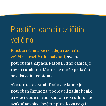
Plastični čamci različitih
veličina
Plastični čamci se izrađuju različitih
veličina i različitih nosivosti
, sve po
potrebama kupaca. Patos ili dno čamca je
ravno i stabilno. Motor se može prikačiti
bez ikakvih problema.
Ako ste strastveni ribolovac kome je
potreban čamac za ribolov, ili zaljubljenik
u reke i vode ili vam samo treba odmor od
svakodnevnice, hoćete plovilo za regate,