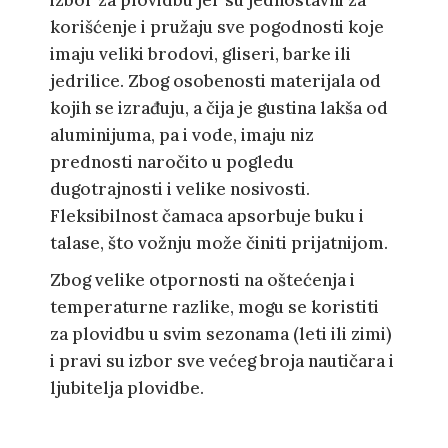
izbor za plovidbu jer su jednostavni za
korišćenje i pružaju sve pogodnosti koje
imaju veliki brodovi, gliseri, barke ili
jedrilice. Zbog osobenosti materijala od
kojih se izrađuju, a čija je gustina lakša od
aluminijuma, pa i vode, imaju niz
prednosti naročito u pogledu
dugotrajnosti i velike nosivosti.
Fleksibilnost čamaca apsorbuje buku i
talase, što vožnju može činiti prijatnijom.
Zbog velike otpornosti na oštećenja i
temperaturne razlike, mogu se koristiti
za plovidbu u svim sezonama (leti ili zimi)
i pravi su izbor sve većeg broja nautičara i
ljubitelja plovidbe.