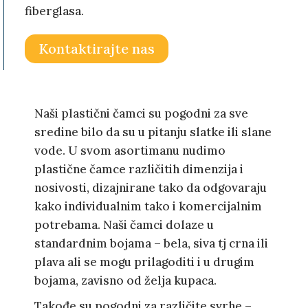
fiberglasa.
Kontaktirajte nas
Naši plastični čamci su pogodni za sve
sredine bilo da su u pitanju slatke ili slane
vode. U svom asortimanu nudimo
plastične čamce različitih dimenzija i
nosivosti, dizajnirane tako da odgovaraju
kako individualnim tako i komercijalnim
potrebama. Naši čamci dolaze u
standardnim bojama – bela, siva tj crna ili
plava ali se mogu prilagoditi i u drugim
bojama, zavisno od želja kupaca.
Takođe su pogodni za različite svrhe –