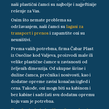
naši plastični čamci su najbolje i najjeftinije
rešenje za Vas.
Osim što nemate problema sa
održavanjem, naši čamci su
lagani za
transport i prenos
i zapamtite oni su
neuništivi.
Prema vaših potrebma, firma Čabar Plast
iz Osečine kod Valjeva, proizvodi male ili
velike plastične čamce u zavisnosti od
željenih dimenzija. Od ukupne širine i
dužine čamca, prečnika i nosivosti, kao i
dodatne opreme zavisi konačan izgled i
cena. Takođe, oni mogu biti sa kabinom i
bez kabine i sadržati svu dodatnu opremu
koju vam je potrebna.