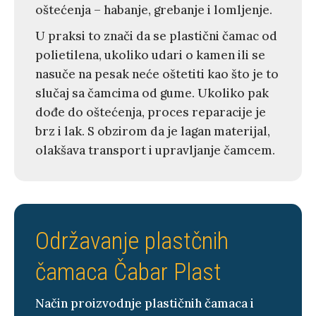
oštećenja – habanje, grebanje i lomljenje.
U praksi to znači da se plastični čamac od
polietilena, ukoliko udari o kamen ili se
nasuče na pesak neće oštetiti kao što je to
slučaj sa čamcima od gume. Ukoliko pak
dođe do oštećenja, proces reparacije je
brz i lak. S obzirom da je lagan materijal,
olakšava transport i upravljanje čamcem.
Održavanje plastčnih
čamaca Čabar Plast
Način proizvodnje plastičnih čamaca i