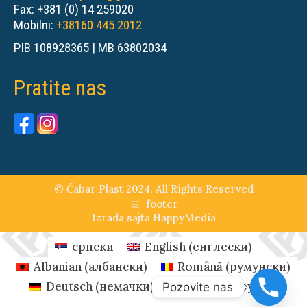
Fax: +381 (0) 14 259020
Mobilni:
+38160 445 2012
PIB 108928365 | MB 63802034
Pratite nas
© Čabar Plast 2024. All Rights Reserved
footer
Izrada sajta
HappyMedia
српски
English
(
енглески
)
Albanian
(
албански
)
Română
(
румунски
)
Deutsch
(
немачки
)
Русский
(
руски
)
Pozovite nas