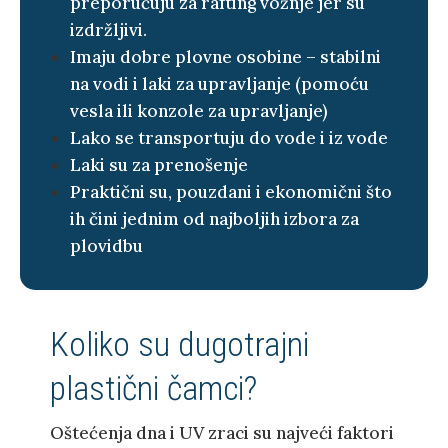
preporučuju za rafting vožnje jer su
izdržljivi.
Imaju dobre plovne osobine – stabilni
na vodi i laki za upravljanje (pomoću
vesla ili konzole za upravljanje)
Lako se transportuju do vode i iz vode
Laki su za prenošenje
Praktični su, pouzdani i ekonomični što
ih čini jednim od najboljih izbora za
plovidbu
Koliko su dugotrajni
plastični čamci?
Oštećenja dna i UV zraci su najveći faktori