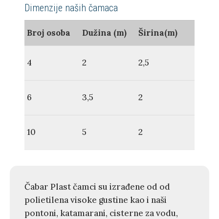
Dimenzije naših čamaca
Broj osoba
Dužina (m)
Širina(m)
4
2
2,5
6
3,5
2
10
5
2
Čabar Plast čamci su izrađene od od
polietilena visoke gustine kao i naši
pontoni, katamarani, cisterne za vodu,