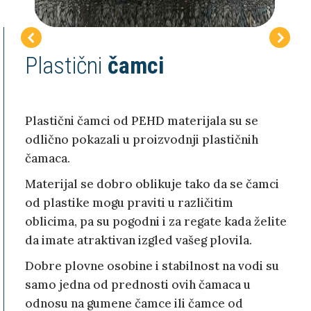
Plastični
čamci
Plastični čamci od PEHD materijala su se
odlično pokazali u proizvodnji plastičnih
čamaca.
Materijal se dobro oblikuje tako da se čamci
od plastike mogu praviti u različitim
oblicima, pa su pogodni i za regate kada želite
da imate atraktivan izgled vašeg plovila.
Dobre plovne osobine i stabilnost na vodi su
samo jedna od prednosti ovih čamaca u
odnosu na gumene čamce ili čamce od