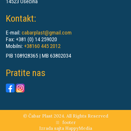
14523 Osečina
Kontakt:
E-mail:
cabarplast@gmail.com
Fax: +381 (0) 14 259020
Mobilni:
+38160 445 2012
PIB 108928365 | MB 63802034
Pratite nas
© Čabar Plast 2024. All Rights Reserved
footer
Izrada sajta
HappyMedia