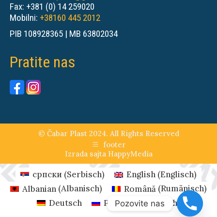
Fax: +381 (0) 14 259020
Mobilni:
+38160 445 2012
PIB 108928365 | MB 63802034
Pratite nas
© Čabar Plast 2024. All Rights Reserved
footer
Izrada sajta
HappyMedia
српски
(
Serbisch
)
English
(
Englisch
)
Albanian
(
Albanisch
)
Română
(
Rumänisch
)
Deutsch
Русский
(
Russisch
)
Pozovite nas