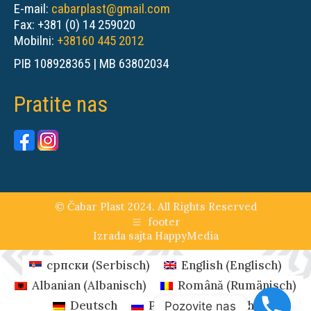
E-mail:
cabarplast@gmail.com
Fax: +381 (0) 14 259020
Mobilni:
+38160 445 2012
PIB 108928365 | MB 63802034
Pratite nas
© Čabar Plast 2024. All Rights Reserved
footer
Izrada sajta
HappyMedia
српски
(
Serbisch
)
English
(
Englisch
)
Albanian
(
Albanisch
)
Română
(
Rumänisch
)
Deutsch
Русский
(
Russisch
)
Pozovite nas