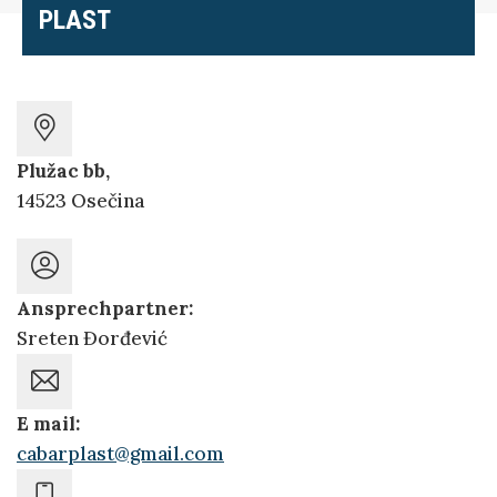
PLAST
Plužac bb,
14523 Osečina
Ansprechpartner:
Sreten Đorđević
E mail:
cabarplast@gmail.com