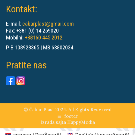
Kontakt:
E-mail:
cabarplast@gmail.com
Fax: +381 (0) 14 259020
Mobilni:
+38160 445 2012
PIB 108928365 | MB 63802034
Pratite nas
© Čabar Plast 2024. All Rights Reserved
footer
Izrada sajta
HappyMedia
српски
(
Сербский
)
English
(
Английский
)