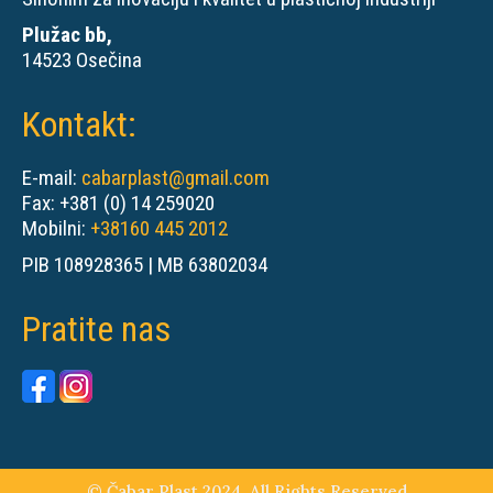
Plužac bb,
14523 Osečina
Kontakt:
E-mail:
cabarplast@gmail.com
Fax: +381 (0) 14 259020
Mobilni:
+38160 445 2012
PIB 108928365 | MB 63802034
Pratite nas
© Čabar Plast 2024. All Rights Reserved