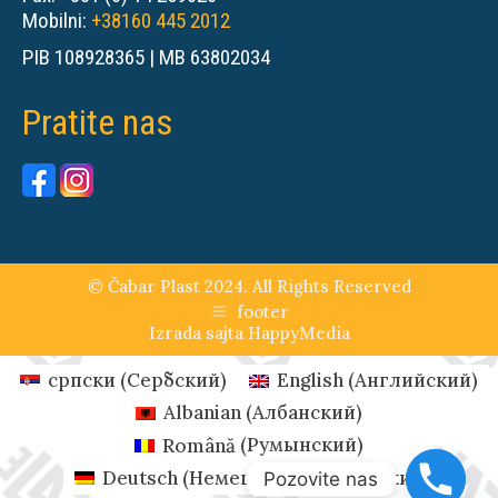
Mobilni:
+38160 445 2012
PIB 108928365 | MB 63802034
Pratite nas
© Čabar Plast 2024. All Rights Reserved
footer
Izrada sajta
HappyMedia
српски
(
Сербский
)
English
(
Английский
)
Albanian
(
Албанский
)
Română
(
Румынский
)
Deutsch
(
Немецкий
)
Русский
Pozovite nas