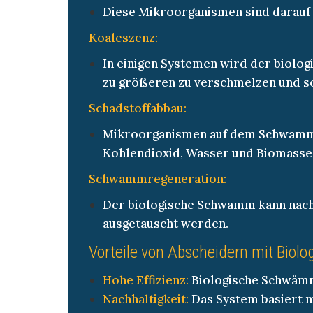
Diese Mikroorganismen sind darauf s
Koaleszenz:
In einigen Systemen wird der biolog
zu größeren zu verschmelzen und so 
Schadstoffabbau:
Mikroorganismen auf dem Schwamm v
Kohlendioxid, Wasser und Biomasse
Schwammregeneration:
Der biologische Schwamm kann nach 
ausgetauscht werden.
Vorteile von Abscheidern mit Bio
Hohe Effizienz:
Biologische Schwämm
Nachhaltigkeit:
Das System basiert n