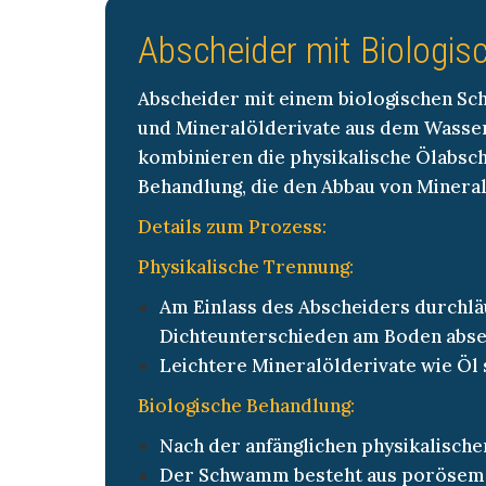
Abscheider mit Biolog
Abscheider mit einem biologischen S
und Mineralölderivate aus dem Wasser 
kombinieren die physikalische Ölabsc
Behandlung, die den Abbau von Mineral
Details zum Prozess:
Physikalische Trennung:
Am Einlass des Abscheiders durchlä
Dichteunterschieden am Boden abse
Leichtere Mineralölderivate wie Öl
Biologische Behandlung:
Nach der anfänglichen physikalisc
Der Schwamm besteht aus porösem M