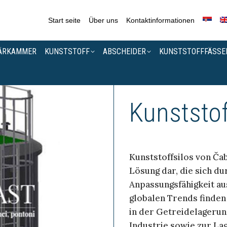
Start seite
Über uns
Kontaktinformationen
ÄRKAMMER
KUNSTSTOFF
ABSCHEIDER
KUNSTSTOFFFÄSSE
Kunststof
Kunststoffsilos von Čab
Lösung dar, die sich du
Anpassungsfähigkeit au
globalen Trends finden
in der Getreidelagerun
Industrie sowie zur La