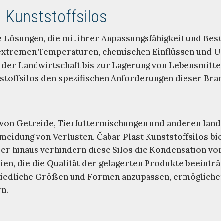
 Kunststoffsilos
le Lösungen, die mit ihrer Anpassungsfähigkeit und Bes
 extremen Temperaturen, chemischen Einflüssen und U
n der Landwirtschaft bis zur Lagerung von Lebensmitt
tstoffsilos den spezifischen Anforderungen dieser Br
ng von Getreide, Tierfuttermischungen und anderen lan
rmeidung von Verlusten. Čabar Plast Kunststoffsilos bi
ber hinaus verhindern diese Silos die Kondensation v
en, die die Qualität der gelagerten Produkte beeinträ
rschiedliche Größen und Formen anzupassen, ermöglich
rn.