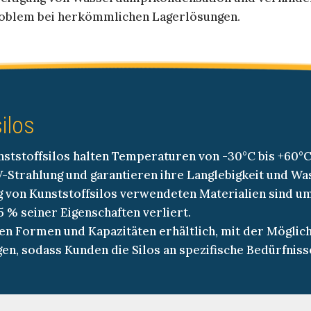
Problem bei herkömmlichen Lagerlösungen.
ilos
ststoffsilos halten Temperaturen von -30°C bis +60°C 
-Strahlung und garantieren ihre Langlebigkeit und Was
g von Kunststoffsilos verwendeten Materialien sind u
5 % seiner Eigenschaften verliert.
nen Formen und Kapazitäten erhältlich, mit der Möglic
ügen, sodass Kunden die Silos an spezifische Bedürfnis