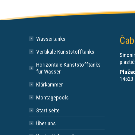
Čab
Wassertanks
Vertikale Kunststofftanks
Sinonim
plastič
Horizontale Kunststofftanks
für Wasser
Plužac
14523 
Klärkammer
Montagepools
Start seite
Über uns