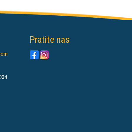
Pratite nas
.com
034