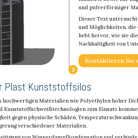
und pulverförmiger Mat
Dieser Text untersucht
und Möglichkeiten, die 
hebt hervor, wie sie d
Nachhaltigkeit von Un
Kontaktieren Sie 
 Plast Kunststoffsilos
s hochwertigen Materialien wie Polyethylen hoher Di
und Kunststoffschweißtechnologien zum Einsatz kommen
gkeit gegen physische Schäden, Temperaturschwankun
Lagerung verschiedener Materialien.
eseitigung von Wasserdampfkondensation und verhinder