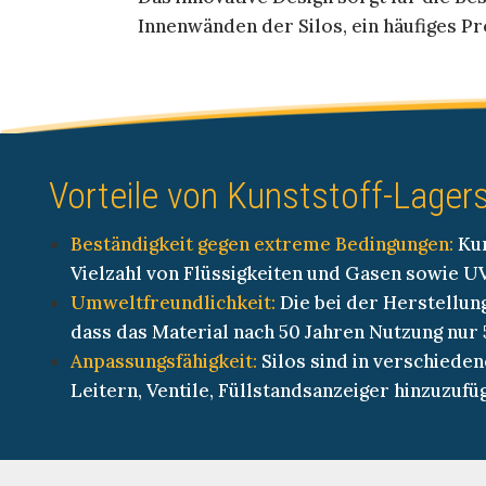
Innenwänden der Silos, ein häufiges 
Vorteile von Kunststoff-Lagers
Beständigkeit gegen extreme Bedingungen:
Kun
Vielzahl von Flüssigkeiten und Gasen sowie UV
Umweltfreundlichkeit:
Die bei der Herstellun
dass das Material nach 50 Jahren Nutzung nur 
Anpassungsfähigkeit:
Silos sind in verschiede
Leitern, Ventile, Füllstandsanzeiger hinzuzuf