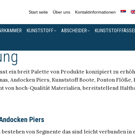
Start seite
Über uns
Kontaktinformationen
ÄRKAMMER
KUNSTSTOFF
ABSCHEIDER
KUNSTSTOFFFÄSSE
ung
st ein breit Palette von Produkte konzipiert zu erhö
as, Andocken Piers, Kunststoff Boote, Ponton Flöße, 
t von hoch-Qualität Materialien, bereitstellend Haltba
Andocken Piers
estehen von Segmente das sind leicht verbunden in e