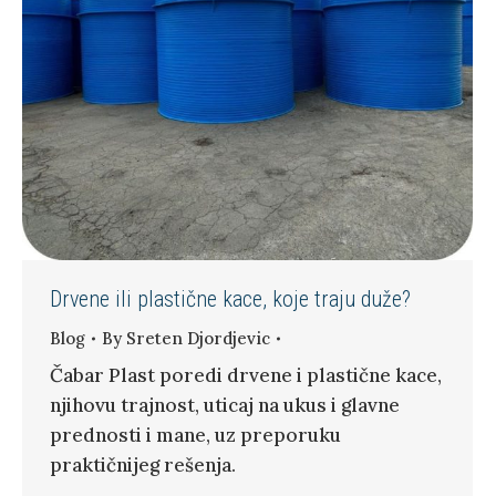
Drvene ili plastične kace, koje traju duže?
Blog
By
Sreten Djordjevic
Čabar Plast poredi drvene i plastične kace,
njihovu trajnost, uticaj na ukus i glavne
prednosti i mane, uz preporuku
praktičnijeg rešenja.