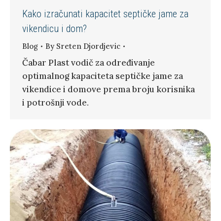
Kako izračunati kapacitet septičke jame za
vikendicu i dom?
Blog
By
Sreten Djordjevic
Čabar Plast vodič za određivanje
optimalnog kapaciteta septičke jame za
vikendice i domove prema broju korisnika
i potrošnji vode.