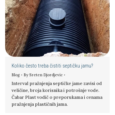
Koliko često treba čistiti septičku jamu?
Blog
By
Sreten Djordjevic
Interval pražnjenja septičke jame zavisi od
veličine, broja korisnika i potrošnje vode.
Čabar Plast vodič o preporukama i cenama
pražnjenja plastičnih jama.