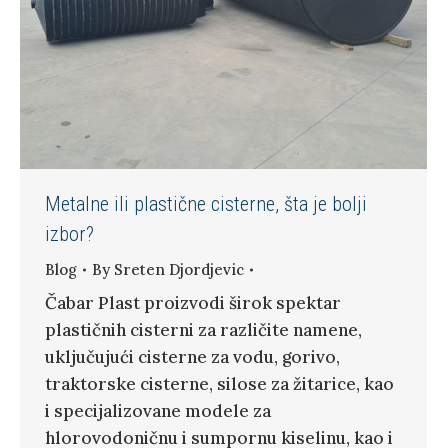
Metalne ili plastične cisterne, šta je bolji
izbor?
Blog
By
Sreten Djordjevic
Čabar Plast proizvodi širok spektar
plastičnih cisterni za različite namene,
uključujući cisterne za vodu, gorivo,
traktorske cisterne, silose za žitarice, kao
i specijalizovane modele za
hlorovodoničnu i sumpornu kiselinu, kao i