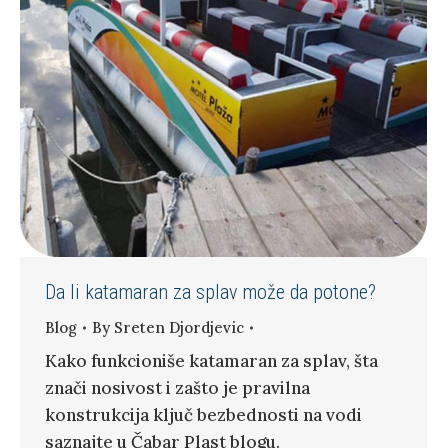
Da li katamaran za splav može da potone?
Blog
By
Sreten Djordjevic
Kako funkcioniše katamaran za splav, šta
znači nosivost i zašto je pravilna
konstrukcija ključ bezbednosti na vodi
saznajte u Čabar Plast blogu.