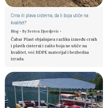
Crna ili plava cisterna, da li boja utiče na
kvalitet?
Blog
By
Sreten Djordjevic
Čabar Plast objašnjava razliku između crnih
i plavih cisterni i zašto boja ne utiče na
kvalitet, već HDPE materijal i bezbedna
izrada.