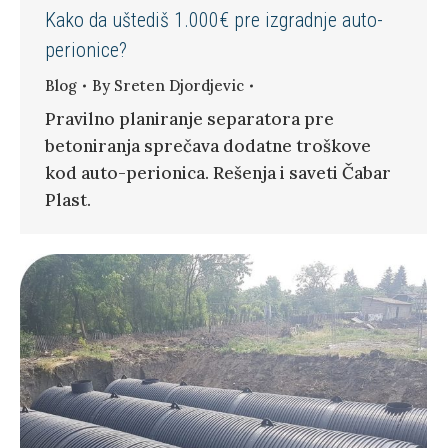
Kako da uštediš 1.000€ pre izgradnje auto-
perionice?
Blog
By
Sreten Djordjevic
Pravilno planiranje separatora pre
betoniranja sprečava dodatne troškove
kod auto-perionica. Rešenja i saveti Čabar
Plast.