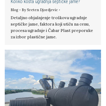
Koliko košta ugradnja septičke jame?
Blog
By
Sreten Djordjevic
Detaljno objašnjenje troškova ugradnje
septičke jame, faktora koji utiču na cenu,
procesa ugradnje i Čabar Plast preporuke
za izbor plastične jame.