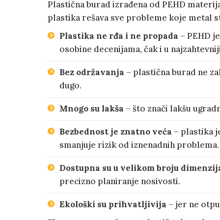
Plastična burad izrađena od PEHD materijal
plastika rešava sve probleme koje metal s
Plastika ne rđa i ne propada
– PEHD je
osobine decenijama, čak i u najzahtevni
Bez održavanja
– plastična burad ne za
dugo.
Mnogo su lakša
– što znači lakšu ugrad
Bezbednost je znatno veća
– plastika 
smanjuje rizik od iznenadnih problema.
Dostupna su u velikom broju dimenzij
precizno planiranje nosivosti.
Ekološki su prihvatljivija
– jer ne otpu