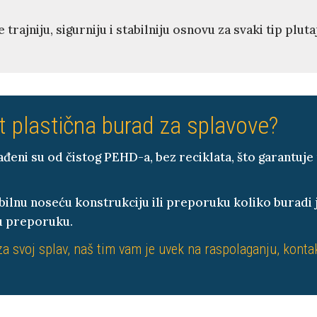
trajniju, sigurniju i stabilniju osnovu za svaki tip plu
t plastična burad za splavove?
zrađeni su od čistog PEHD-a, bez reciklata, što garantuj
bilnu noseću konstrukciju ili preporuku koliko buradi 
u preporuku.
a svoj splav, naš tim vam je uvek na raspolaganju, kontak