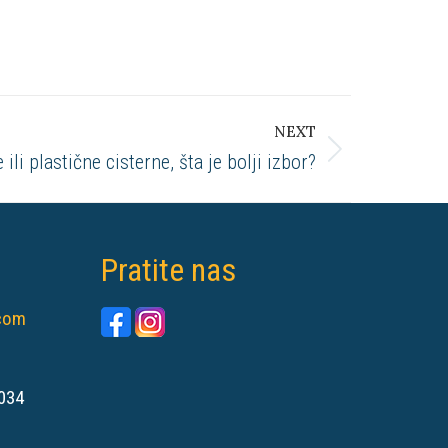
NEXT
ili plastične cisterne, šta je bolji izbor?
Pratite nas
.com
034