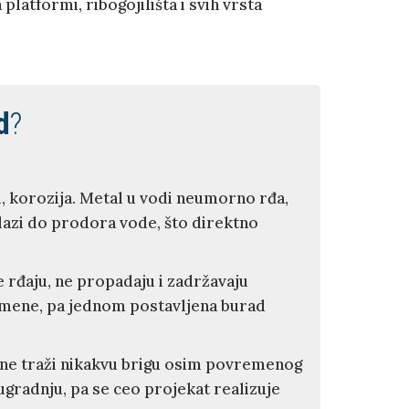
latformi, ribogojilišta i svih vrsta
d
?
?
u, korozija. Metal u vodi neumorno rđa,
olazi do prodora vode, što direktno
 rđaju, ne propadaju i zadržavaju
romene, pa jednom postavljena burad
no ne traži nikakvu brigu osim povremenog
ugradnju, pa se ceo projekat realizuje