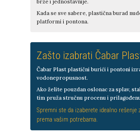
brže i jednostavnije.
Kada se sve sabere, plastična burad nude 
platformi i pontona.
Zašto izabrati Čabar Plas
Čabar Plast plastični burići i pontoni i
vodonepropusnost.
Ako želite pouzdan oslonac za splav, sta
tim pruža stručnu procenu i prilagođen
Spremni ste da izaberete idealno rešenje z
prema vašim potrebama.