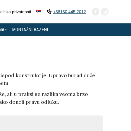
olitika privatnosti
+38160 445 2012
MA
MONTAŽNI BAZENI
?
te ispod konstrukcije. Upravo burad drže
estu.
e, ali u praksi se razlika veoma brzo
lako doneli pravu odluku.