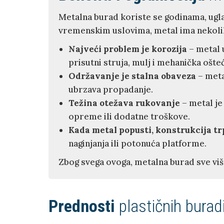
Metalna burad koriste se godinama, ugl
vremenskim uslovima, metal ima nekolik
Najveći problem je korozija
– metal 
prisutni struja, mulj i mehanička ošteć
Održavanje je stalna obaveza
– meta
ubrzava propadanje.
Težina otežava rukovanje
– metal je
opreme ili dodatne troškove.
Kada metal popusti, konstrukcija tr
naginjanja ili potonuća platforme.
Zbog svega ovoga, metalna burad sve viš
Prednosti
plastičnih burad