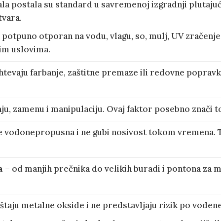
a postala su standard u savremenoj izgradnji plutajući
tvara.
 potpuno otporan na vodu, vlagu, so, mulj, UV zračenj
jim uslovima.
htevaju farbanje, zaštitne premaze ili redovne poprav
nju, zamenu i manipulaciju. Ovaj faktor posebno znači 
je vodonepropusna i ne gubi nosivost tokom vremena. T
a
– od manjih prečnika do velikih buradi i pontona za 
štaju metalne okside i ne predstavljaju rizik po voden