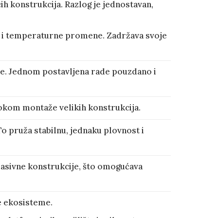
h konstrukcija. Razlog je jednostavan,
e i temperaturne promene. Zadržava svoje
ke. Jednom postavljena rade pouzdano i
tokom montaže velikih konstrukcija.
o pruža stabilnu, jednaku plovnost i
masivne konstrukcije, što omogućava
e ekosisteme.