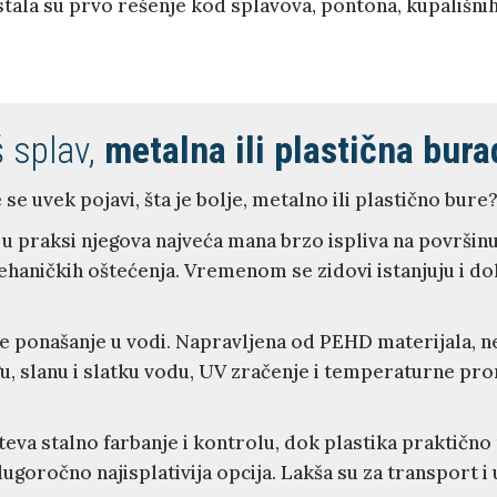
ala su prvo rešenje kod splavova, pontona, kupališnih p
 splav,
metalna ili plastična bura
se uvek pojavi, šta je bolje, metalno ili plastično bure
 u praksi njegova najveća mana brzo ispliva na površin
mehaničkih oštećenja. Vremenom se zidovi istanjuju i d
e ponašanje u vodi. Napravljena od PEHD materijala, ne
gu, slanu i slatku vodu, UV zračenje i temperaturne p
hteva stalno farbanje i kontrolu, dok plastika praktič
ugoročno najisplativija opcija. Lakša su za transport i 