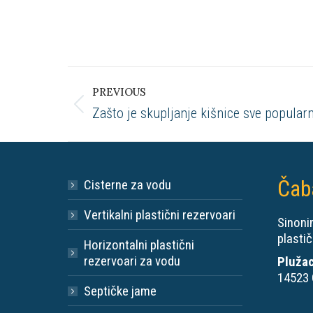
Post
PREVIOUS
navigation
Previous
Zašto je skupljanje kišnice sve popularni
post:
Čab
Cisterne za vodu
Vertikalni plastični rezervoari
Sinonim
plastič
Horizontalni plastični
rezervoari za vodu
Plužac
14523 
Septičke jame