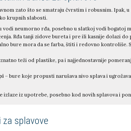
avnom zato što se smatraju čvrstim i robusnim. Ipak, 
o krupnih slabosti.
u vodi neumorno rđa, posebno u slatkoj vodi bogatoj m
enja. Rđa tanji zidove bureta i pre ili kasnije dolazi d
lno bure mora da se farba, štiti i redovno kontroliše.
 znatno teži od plastike, pa i najjednostavnije pomeranj
pi
– bure koje propusti narušava nivo splava i ugrožav
e izlaze iz upotrebe, posebno kod novih splavova i pon
i za splavove