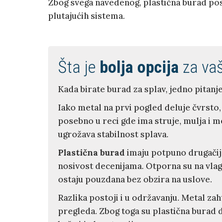
Zbog svega navedenog, plastična burad post
plutajućih sistema.
Šta je
bolja opcija
za vaš
Kada birate burad za splav, jedno pitanje 
Iako metal na prvi pogled deluje čvrsto,
posebno u reci gde ima struje, mulja i 
ugrožava stabilnost splava.
Plastična burad
imaju potpuno drugačij
nosivost decenijama. Otporna su na vla
ostaju pouzdana bez obzira na uslove.
Razlika postoji i u održavanju. Metal za
pregleda. Zbog toga su plastična burad d