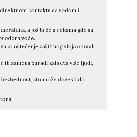
u direktnom kontaktu sa vodom i
ineralima, a još brže u rekama gde su
o prodora vode.
 Svako oštećenje zaštitnog sloja odmah
e ili zamena buradi zahteva više ljudi,
a bezbednost, što može dovesti do
tona.