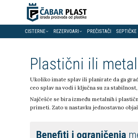
CISTERNE
REZERVOARI
PREČISTAČI
SEPTIČKE
Plastični ili meta
Ukoliko imate splav ili planirate da ga gra
ceo splav na vodi i ključna su za stabilnos
Najčešće se birа između metalnih i plastič
primeti. Zato u nastavku jednostavno obja
Benefiti i ograničenja
me