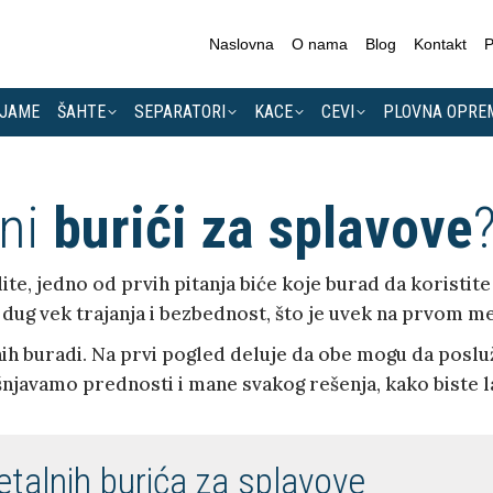
Naslovna
O nama
Blog
Kontakt
P
 JAME
ŠAHTE
SEPARATORI
KACE
CEVI
PLOVNA OPRE
lni
burići za splavove
dite, jedno od prvih pitanja biće koje burad da koristi
t, dug vek trajanja i bezbednost, što je uvek na prvom m
nih buradi. Na prvi pogled deluje da obe mogu da posluž
šnjavamo prednosti i mane svakog rešenja, kako biste 
talnih burića za splavove