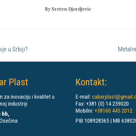
By
Sreten Djordjevic
Next
je u Srbiji?
Metalne 
post:
ar Plast
Kontakt:
 za inovaciju i kvalitet u
E-mail:
cabarplast@gmail
noj industriji
Fax: +381 (0) 14 259020
Mobilni:
+38160 445 2012
 bb,
Osečina
PIB 108928365 | MB 63802