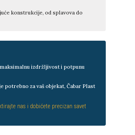
tajuće konstrukcije, od splavova do
e maksimalnu izdržljivost i potpunu
je potrebno za vaš objekat, Čabar Plast
tirajte nas i dobićete precizan savet