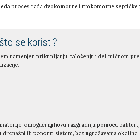
zgleda proces rada dvokomorne i trokomorne septičke 
što se koristi?
em namenjen prikupljanju, taloženju i delimičnom pre
izacije.
 materije, omogući njihovu razgradnju pomoću bakterij
 drenažni ili ponorni sistem, bez ugrožavanja okoline.