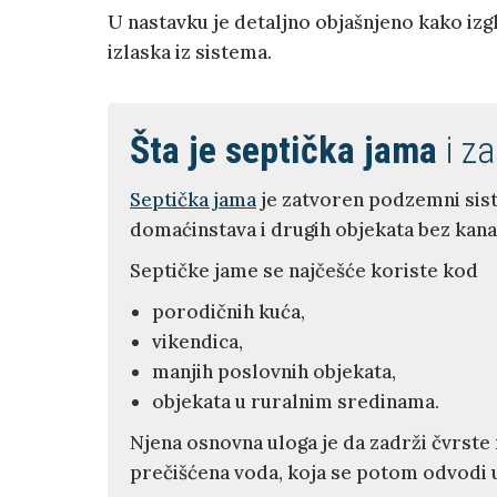
U nastavku je detaljno objašnjeno kako i
izlaska iz sistema.
Šta je septička jama
i za
Septička jama
je zatvoren podzemni sist
domaćinstava i drugih objekata bez kanal
Septičke jame se najčešće koriste kod
porodičnih kuća,
vikendica,
manjih poslovnih objekata,
objekata u ruralnim sredinama.
Njena osnovna uloga je da zadrži čvrste
prečišćena voda, koja se potom odvodi u