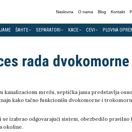
Naslovna
O nama
Blog
Kontakt
P
 JAME
ŠAHTE
SEPARATORI
KACE
CEVI
PLOVNA OPRE
ces rada dvokomorne 
ku kanalizacionu mrežu, septička jama predstavlja osn
 znaju kako tačno funkcionišu dvokomorne i trokomorne
 se izabrao odgovarajući sistem, obezbedilo pravilno f
a okoline.