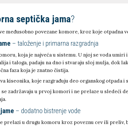
rna septička jama
?
dve međusobno povezane komore, kroz koje otpadna v
jame
– taloženje i primarna razgradnja
omoru, koja je najveća u sistemu. U njoj se voda umiri 
ja i taloga, padaju na dno i stvaraju sloj mulja, dok lak
čna faza koja je znatno čistija.
va kiseonika, koje razgrađuju deo organskog otpada i s
 se zadržavaju u prvoj komori i ne prelaze u sledeći
ja.
 jame
– dodatno bistrenje vode
 prelazi u drugu komoru kroz poveznu cev ili preliv, 