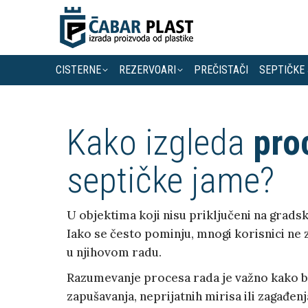
CISTERNE
REZERVOARI
PREČISTAČI
SEPTIČKE
Kako izgleda
pro
septičke jame?
U objektima koji nisu priključeni na grads
Iako se često pominju, mnogi korisnici ne
u njihovom radu.
Razumevanje procesa rada je važno kako bi
zapušavanja, neprijatnih mirisa ili zagađenj