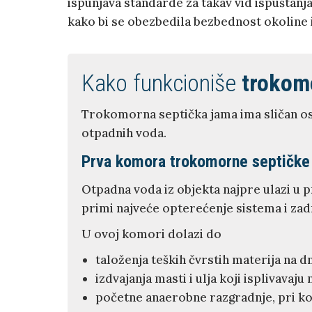
ispunjava standarde za takav vid ispuštanj
kako bi se obezbedila bezbednost okoline 
Kako funkcioniše
trokom
Trokomorna septička jama ima sličan os
otpadnih voda.
Prva komora trokomorne septičke
Otpadna voda iz objekta najpre ulazi u 
primi najveće opterećenje sistema i zad
U ovoj komori dolazi do
taloženja teških čvrstih materija na d
izdvajanja masti i ulja koji isplivavaju
početne anaerobne razgradnje, pri ko