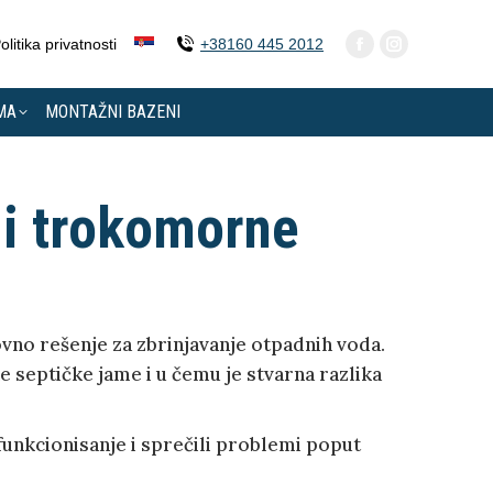
olitika privatnosti
+38160 445 2012
MA
MONTAŽNI BAZENI
i trokomorne
ovno rešenje za zbrinjavanje otpadnih voda.
 septičke jame i u čemu je stvarna razlika
unkcionisanje i sprečili problemi poput