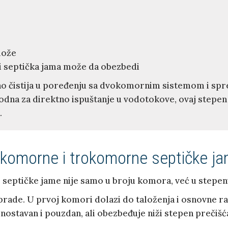
lože
oji septička jama može da obezbedi
no čistija u poređenju sa dvokomornim sistemom i sprem
odna za direktno ispuštanje u vodotokove, ovaj stepen
.
komorne i trokomorne septičke j
eptičke jame nije samo u broju komora, već u stepenu 
rade. U prvoj komori dolazi do taloženja i osnovne ra
dnostavan i pouzdan, ali obezbeđuje niži stepen prečiš