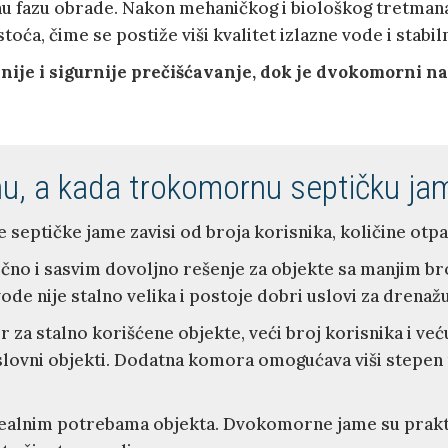
nu fazu obrade. Nakon mehaničkog i biološkog tretma
istoća, čime se postiže viši kvalitet izlazne vode i stab
nije i sigurnije prečišćavanje, dok je dvokomorni 
, a kada trokomornu septičku ja
ptičke jame zavisi od broja korisnika, količine otpad
no i sasvim dovoljno rešenje za objekte sa manjim bro
 nije stalno velika i postoje dobri uslovi za drenažu
or za stalno korišćene objekte, veći broj korisnika i v
slovni objekti. Dodatna komora omogućava viši stepen p
sa realnim potrebama objekta. Dvokomorne jame su pra