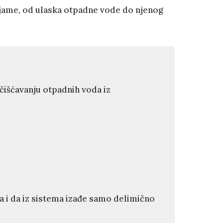
jame, od ulaska otpadne vode do njenog
čišćavanju otpadnih voda iz
a i da iz sistema izađe samo delimično