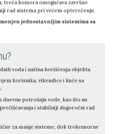
na, treća komora omogućava završno
ilniji rad sistema pri većem opterećenju.
namenjen jednostavnijim sistemima sa
mu?
nih voda i načina korišćenja objekta.
jem korisnika, vikendice i kuće sa
.
eću dnevnu potrošnju vode, kao što su
rečišćavanja i stabilniji dugoročni rad
ktične za manje sisteme, dok trokomorne