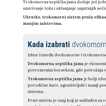
Trokomorna septička jama dodaje još jed
smirivanje toka i uklanjanje najsitnijih neč
Ukratko, trokomorni sistem pruža efikas
manjim zahtevima.
Kada izabrati
dvokomornu
Izbor između dvokomorne i trokomorne se
Dvokomorna septička jama
je ekonomič
povremenim boravkom, gde potrošnja vode
Trokomorna septička jama
je bolji izb
porodične kuće, ugostiteljski i manji po
sistema.
Pravi sistem je onaj koji je usklađen 