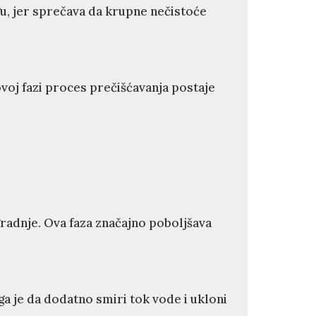
, jer sprečava da krupne nečistoće
voj fazi proces prečišćavanja postaje
gradnje. Ova faza značajno poboljšava
a je da dodatno smiri tok vode i ukloni