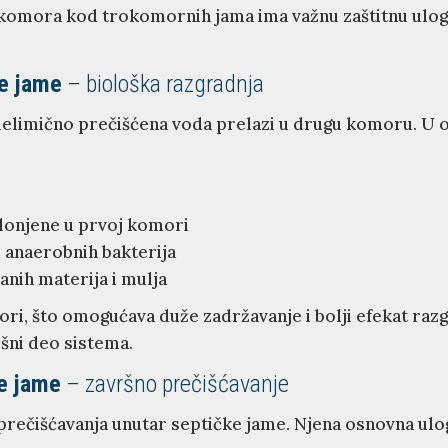
komora kod trokomornih jama ima važnu zaštitnu ulogu
e jame
– biološka razgradnja
delimično prečišćena voda prelazi u drugu komoru. U o
uklonjene u prvoj komori
 anaerobnih bakterija
nih materija i mulja
ori, što omogućava duže zadržavanje i bolji efekat raz
ršni deo sistema.
e jame
– završno prečišćavanje
rečišćavanja unutar septičke jame. Njena osnovna ulog