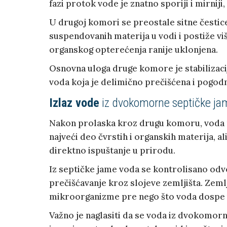
fazi protok vode je znatno sporiji i mirnij
U drugoj komori se preostale sitne čestic
suspendovanih materija u vodi i postiže viš
organskog opterećenja ranije uklonjena.
Osnovna uloga druge komore je stabilizacija
voda koja je delimično prečišćena i pogodna 
Izlaz vode
iz dvokomorne septičke ja
Nakon prolaska kroz drugu komoru, voda n
najveći deo čvrstih i organskih materija, 
direktno ispuštanje u prirodu.
Iz septičke jame voda se kontrolisano odvo
prečišćavanje kroz slojeve zemljišta. Zeml
mikroorganizme pre nego što voda dospe 
Važno je naglasiti da se voda iz dvokomorne