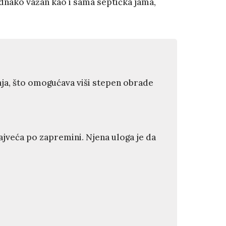
ednako važan kao i sama septička jama,
ja, što omogućava viši stepen obrade
jveća po zapremini. Njena uloga je da