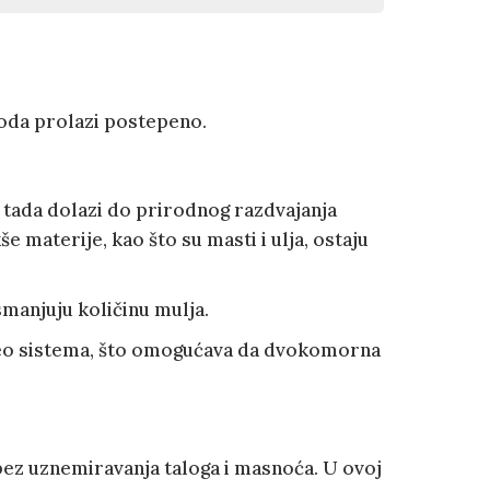
oda prolazi postepeno.
i tada dolazi do prirodnog razdvajanja
še materije, kao što su masti i ulja, ostaju
manjuju količinu mulja.
 deo sistema, što omogućava da dvokomorna
bez uznemiravanja taloga i masnoća. U ovoj