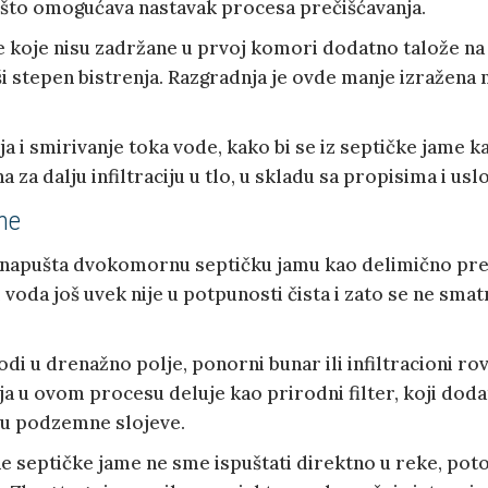
i, što omogućava nastavak procesa prečišćavanja.
e koje nisu zadržane u prvoj komori dodatno talože na
i stepen bistrenja. Razgradnja je ovde manje izražena n
 i smirivanje toka vode, kako bi se iz septičke jame k
za dalju infiltraciju u tlo, u skladu sa propisima i usl
me
apušta dvokomornu septičku jamu kao delimično prečiš
ali voda još uvek nije u potpunosti čista i zato se ne
di u drenažno polje, ponorni bunar ili infiltracioni ro
ja u ovom procesu deluje kao prirodni filter, koji dod
u podzemne slojeve.
 septičke jame ne sme ispuštati direktno u reke, potoke