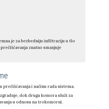
na je za bezbedniju infiltraciju u tlo
 prečišćavanja znatno smanjuje
ame
prečišćavanja i načinu rada sistema.
zgradnje, dok druga komora služi za
ćavanja u odnosu na trokomorni.