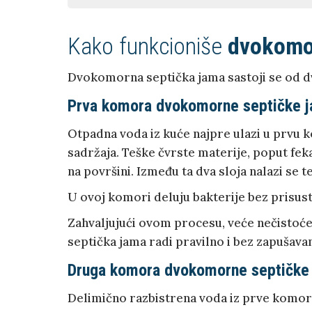
Kako funkcioniše
dvokomo
Dvokomorna septička jama sastoji se od 
Prva komora dvokomorne septičke 
Otpadna voda iz kuće najpre ulazi u prvu k
sadržaja. Teške čvrste materije, poput fekali
na površini. Između ta dva sloja nalazi se te
U ovoj komori deluju bakterije bez prisust
Zahvaljujući ovom procesu, veće nečistoće
septička jama radi pravilno i bez zapušavan
Druga komora dvokomorne septičke
Delimično razbistrena voda iz prve komore