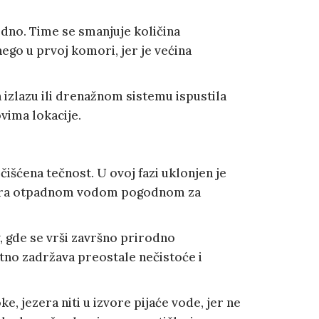
 dno. Time se smanjuje količina
ego u prvoj komori, jer je većina
a izlazu ili drenažnom sistemu ispustila
ovima lokacije.
ćena tečnost. U ovoj fazi uklonjen je
 smatra otpadnom vodom pogodnom za
v, gde se vrši završno prirodno
atno zadržava preostale nečistoće i
, jezera niti u izvore pijaće vode, jer ne