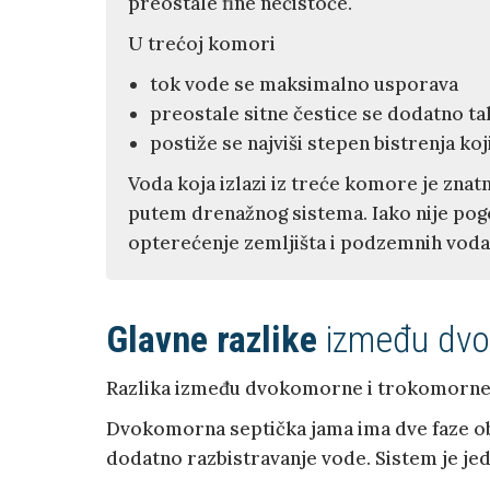
preostale fine nečistoće.
U trećoj komori
tok vode se maksimalno usporava
preostale sitne čestice se dodatno ta
postiže se najviši stepen bistrenja k
Voda koja izlazi iz treće komore je znat
putem drenažnog sistema. Iako nije pog
opterećenje zemljišta i podzemnih voda
Glavne razlike
između dvo
Razlika između dvokomorne i trokomorne s
Dvokomorna septička jama ima dve faze ob
dodatno razbistravanje vode. Sistem je je