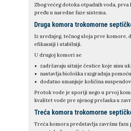
Zbog većeg dotoka otpadnih voda, prva 
pređu u naredne faze sistema.
Druga komora trokomorne septičk
Iz srednjeg, tečnog sloja prve komore, 
efikasniji i stabilniji.
U drugoj komori se
zadržavaju sitnije čestice koje nisu 
nastavlja biološka razgradnja pomoću
dodatno smanjuje količina suspendova
Protok vode je sporiji nego u prvoj kom
kvalitet vode pre njenog prelaska u zav
Treća komora trokomorne septičk
Treća komora predstavlja završnu fazu p