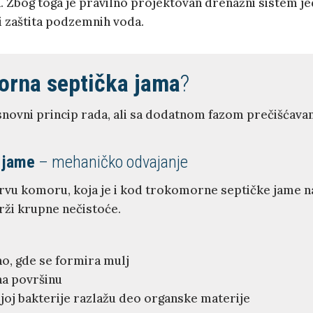
a. Zbog toga je pravilno projektovan drenažni sistem j
i zaštita podzemnih voda.
orna septička jama
?
novni princip rada, ali sa dodatnom fazom prečišćavan
 jame
– mehaničko odvajanje
prvu komoru, koja je i kod trokomorne septičke jame na
rži krupne nečistoće.
no, gde se formira mulj
 na površinu
joj bakterije razlažu deo organske materije