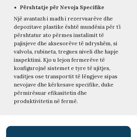
Përshtatje për Nevoja Specifike
Një avantazh i madh i rezervuarëve dhe
depozitave plastike është mundësia për t’i
përshtatur ato përmes instalimit të
pajisjeve dhe aksesorëve të ndryshëm, si
valvola, rubineta, tregues niveli dhe hapje
inspektimi. Kjo u lejon fermerëve të
konfigurojnë sistemet e tyre të ujitjes,
vaditjes ose transportit të lëngjeve sipas
nevojave dhe kërkesave specifike, duke
përmirësuar efikasitetin dhe
produktivitetin në fermë.