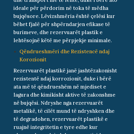
dhe transport më të lehtë, duke i bërë ato
ideale për përdorim në toka të mëdha
bujqësore. Lëvizshmëria është çelësi kur
bëhet fjalë për shpërndarjen efikase të
burimeve, dhe rezervuarët plastik e
lehtësojnë këtë me përpjekje minimale.
Qëndrueshmëri dhe Rezistencë ndaj
Korozionit
Rezervuarët plastikë janë jashtëzakonisht
rezistentë ndaj korrozionit, duke i bërë
ata më të qëndrueshëm në mjediset e
lagura dhe kimikisht aktive të zakonshme
në bujqësi. Ndryshe nga rezervuarët
metalikë, të cilët mund të ndryshken dhe
të degradohen, rezervuarët plastikë e
ruajnë integritetin e tyre edhe kur