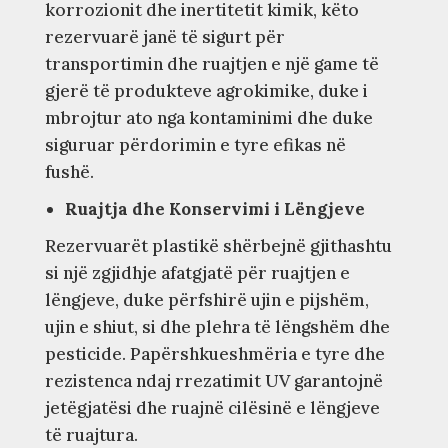
korrozionit dhe inertitetit kimik, këto
rezervuarë janë të sigurt për
transportimin dhe ruajtjen e një game të
gjerë të produkteve agrokimike, duke i
mbrojtur ato nga kontaminimi dhe duke
siguruar përdorimin e tyre efikas në
fushë.
Ruajtja dhe Konservimi i Lëngjeve
Rezervuarët plastikë shërbejnë gjithashtu
si një zgjidhje afatgjatë për ruajtjen e
lëngjeve, duke përfshirë ujin e pijshëm,
ujin e shiut, si dhe plehra të lëngshëm dhe
pesticide. Papërshkueshmëria e tyre dhe
rezistenca ndaj rrezatimit UV garantojnë
jetëgjatësi dhe ruajnë cilësinë e lëngjeve
të ruajtura.