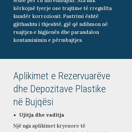
lehtë për t’u mirëmbajtur. Ata nuk
kërkojnë lyerje ose trajtime të rregullta
kundër korrozionit. Pastrimi është
gjithashtu i thjeshtë, gjë që ndihmon në
ruajtjen e higjienës dhe parandalon
kontaminimin e përmbajtjes.
Aplikimet e Rezervuarëve
dhe Depozitave Plastike
në Bujqësi
Ujitja dhe vaditja
Një nga aplikimet kryesore të