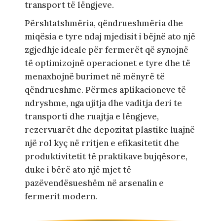
transport të lëngjeve.
Përshtatshmëria, qëndrueshmëria dhe
miqësia e tyre ndaj mjedisit i bëjnë ato një
zgjedhje ideale për fermerët që synojnë
të optimizojnë operacionet e tyre dhe të
menaxhojnë burimet në mënyrë të
qëndrueshme. Përmes aplikacioneve të
ndryshme, nga ujitja dhe vaditja deri te
transporti dhe ruajtja e lëngjeve,
rezervuarët dhe depozitat plastike luajnë
një rol kyç në rritjen e efikasitetit dhe
produktivitetit të praktikave bujqësore,
duke i bërë ato një mjet të
pazëvendësueshëm në arsenalin e
fermerit modern.