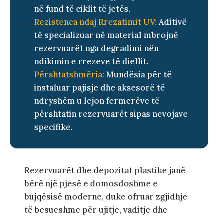
në fund të ciklit të jetës.
Rezistenca ndaj Rrezatimit UV:
Aditivë
të specializuar në material mbrojnë
rezervuarët nga degradimi nën
ndikimin e rrezeve të diellit.
Përshtatshmëria:
Mundësia për të
instaluar pajisje dhe aksesorë të
ndryshëm u lejon fermerëve të
përshtatin rezervuarët sipas nevojave
specifike.
Rezervuarët dhe depozitat plastike janë
bërë një pjesë e domosdoshme e
bujqësisë moderne, duke ofruar zgjidhje
të besueshme për ujitje, vaditje dhe