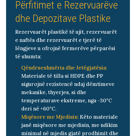
Përfitimet e Rezervuarëve
dhe Depozitave Plastike
Rezervuarët plastikë të ujit, rezervuarët
e naftës dhe rezervuarët e tjerë të
lëngjeve u ofrojnë fermerëve përparësi
të shumta:
Qëndrueshmëria dhe Jetëgjatësia:
Materiale të tilla si HDPE dhe PP
sigurojnë rezistencë ndaj dëmtimeve
mekanike, thyerjes, si dhe
temperaturave ekstreme, nga -30°C
deri në +60°C.
Miqësore me Mjedisin:
Këto materiale
janë miqësore me mjedisin, me ndikim
minimal në mjedis gjatë prodhimit dhe