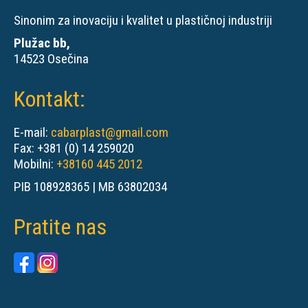
Sinonim za inovaciju i kvalitet u plastičnoj industriji
Plužac bb,
14523 Osečina
Kontakt:
E-mail:
cabarplast@gmail.com
Fax: +381 (0) 14 259020
Mobilni:
+38160 445 2012
PIB 108928365 | MB 63802034
Pratite nas