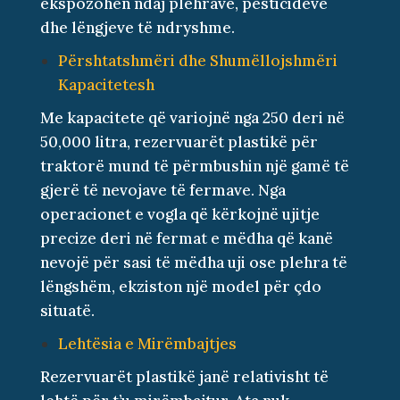
ekspozohen ndaj plehrave, pesticideve
dhe lëngjeve të ndryshme.
Përshtatshmëri dhe Shumëllojshmëri
Kapacitetesh
Me kapacitete që variojnë nga 250 deri në
50,000 litra, rezervuarët plastikë për
traktorë mund të përmbushin një gamë të
gjerë të nevojave të fermave. Nga
operacionet e vogla që kërkojnë ujitje
precize deri në fermat e mëdha që kanë
nevojë për sasi të mëdha uji ose plehra të
lëngshëm, ekziston një model për çdo
situatë.
Lehtësia e Mirëmbajtjes
Rezervuarët plastikë janë relativisht të