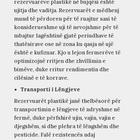
rezervuarëve plastikë në bujqësi është
ujitja dhe vaditja. Rezervuarët e mëdhenj
mund të përdoren për të ruajtur sasi të
konsiderueshme uji të nevojshme për të
mbajtur lagështinë gjatë periudhave të
thatësirave ose në zona ku qasja në ujë
është e kufizuar. Kjo u lejon fermerëve të
optimizojnë rritjen dhe zhvillimin e
bimëve, duke rritur rendimentin dhe
cilësinë e të korrave.
Transporti i Lëngjeve
Rezervuarët plastikë janë thelbësorë për
transportimin e lëngjeve të ndryshme në
fermë, duke përfshirë ujin, vajin, vajin e
djegshëm, si dhe plehra të lëngshëm dhe
pesticide. Falë rezistencës ndaj