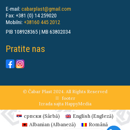
E-mail:
cabarplast@gmail.com
Fax: +381 (0) 14 259020
Mobilni:
+38160 445 2012
PIB 108928365 | MB 63802034
Pratite nas
© Čabar Plast 2024. All Rights Reserved
footer
Izrada sajta
HappyMedia
српски
(
Sârbă
)
English
(
Engleză
)
Albanian
(
Albaneză
)
Română