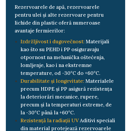
Rezervoarele de apă, rezervoarele
pentru ulei și alte rezervoare pentru
lichide din plastic oferă numeroase
avantaje fermierilor:
Izdržljivost i dugovečnost:
Materijali
kao što su PEHD i PP osiguravaju
otpornost na mehanička oštećenja,
lomljenje, kao i na ekstremne
temperature, od -30°C do +60°C.
Durabilitate și longevitate:
Materialele
precum HDPE și PP asigură rezistența
la deteriorări mecanice, rupere,
precum și la temperaturi extreme, de
la -30°C până la +60°C.
Rezistență la radiații UV
Aditivi speciali
din material protejează rezervoarele