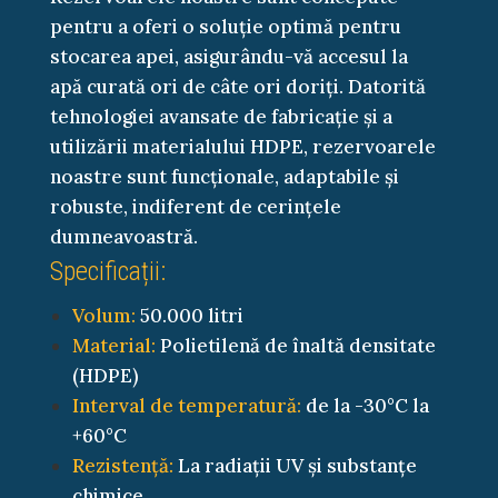
pentru a oferi o soluție optimă pentru
stocarea apei, asigurându-vă accesul la
apă curată ori de câte ori doriți. Datorită
tehnologiei avansate de fabricație și a
utilizării materialului HDPE, rezervoarele
noastre sunt funcționale, adaptabile și
robuste, indiferent de cerințele
dumneavoastră.
Specificații:
Volum:
50.000 litri
Material:
Polietilenă de înaltă densitate
(HDPE)
Interval de temperatură:
de la -30°C la
+60°C
Rezistență:
La radiații UV și substanțe
chimice