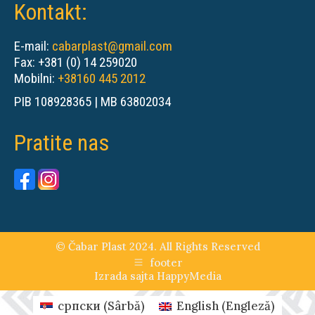
Kontakt:
E-mail:
cabarplast@gmail.com
Fax: +381 (0) 14 259020
Mobilni:
+38160 445 2012
PIB 108928365 | MB 63802034
Pratite nas
© Čabar Plast 2024. All Rights Reserved
footer
Izrada sajta
HappyMedia
српски
(
Sârbă
)
English
(
Engleză
)