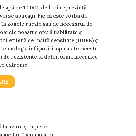
 apă de 10.000 de litri reprezintă
verse aplicații. Fie că este vorba de
 în zonele rurale sau de necesarul de
oarele noastre oferă fiabilitate și
 polietilenă de înaltă densitate (HDPE) și
 tehnologia înfășurării spiralate, aceste
 de rezistente la deteriorări mecanice
ice extreme.
ARE
 la uzură și rupere.
ă mediul înconjurător.