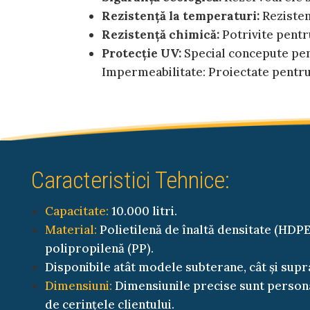
Rezistență la temperaturi:
Rezisten
Rezistență chimică:
Potrivite pentru
Protecție UV:
Special concepute pent
Impermeabilitate: Proiectate pentru
Caracteristici Tehnice:
Capacitate:
10.000 litri.
Material:
Polietilenă de înaltă densitate (HDPE
polipropilenă (PP).
Disponibile atât modele subterane, cât și supr
Dimensiuni:
Dimensiunile precise sunt persona
de cerințele clientului.