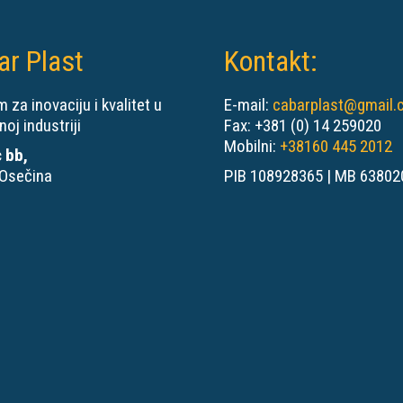
ar Plast
Kontakt:
 za inovaciju i kvalitet u
E-mail:
cabarplast@gmail
noj industriji
Fax: +381 (0) 14 259020
Mobilni:
+38160 445 2012
 bb,
Osečina
PIB 108928365 | MB 63802