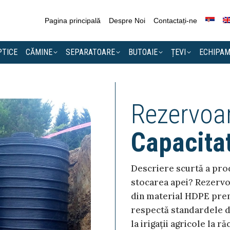
Pagina principală
Despre Noi
Contactați-ne
PTICE
CĂMINE
SEPARATOARE
BUTOAIE
ȚEVI
ECHIPAM
Rezervoa
Capacita
Descriere scurtă a prod
stocarea apei? Rezervo
din material HDPE premi
respectă standardele d
la irigații agricole la ră