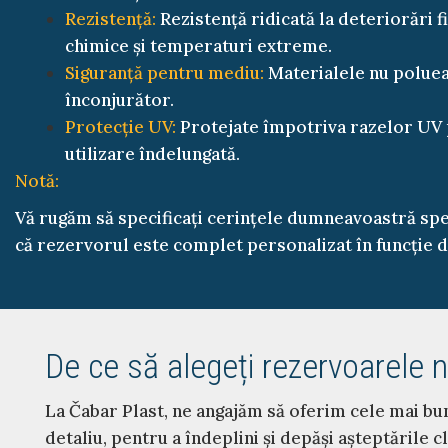
Rezistență:
Rezistență ridicată la deteriorări fi
chimice și temperaturi extreme.
Siguranță pentru mediu:
Materialele nu polue
înconjurător.
Protecție UV:
Protejate împotriva razelor UV
utilizare îndelungată.
Notă:
Vă rugăm să specificați cerințele dumneavoastră sp
că rezervorul este complet personalizat în funcție 
De ce să alegeți rezervoarele 
La Čabar Plast, ne angajăm să oferim cele mai bun
detaliu, pentru a îndeplini și depăși așteptările cl