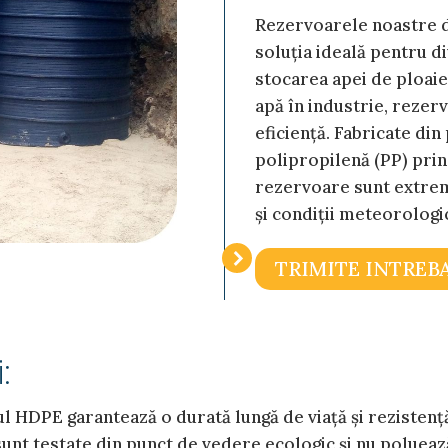
Rezervoarele noastre de
soluția ideală pentru di
stocarea apei de ploaie
apă în industrie, rezerv
eficiență. Fabricate din
polipropilenă (PP) prin
rezervoare sunt extrem
și condiții meteorolog
TRIMITE INTREB
:
l HDPE garantează o durată lungă de viață și rezistență
nt testate din punct de vedere ecologic și nu polueaz