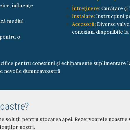
zice, influențe
Întreținere:
Curățare și 
Instalare:
Instrucțiuni p
ază mediul
Accesorii:
Diverse valve,
conexiuni disponibile la
 pentru o
ecifice pentru conexiuni și echipamente suplimentare 
de nevoile dumneavoastră.
noastre?
e soluții pentru stocarea apei. Rezervoarele noastre s
ienților noștri.