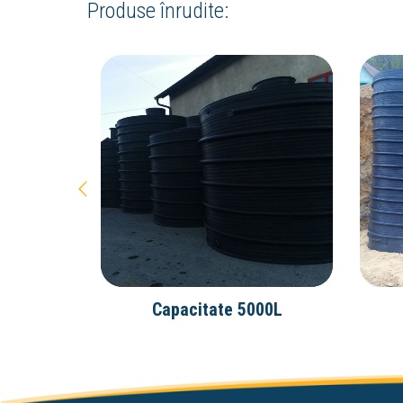
Produse înrudite:
00L
Capacitate 5000L