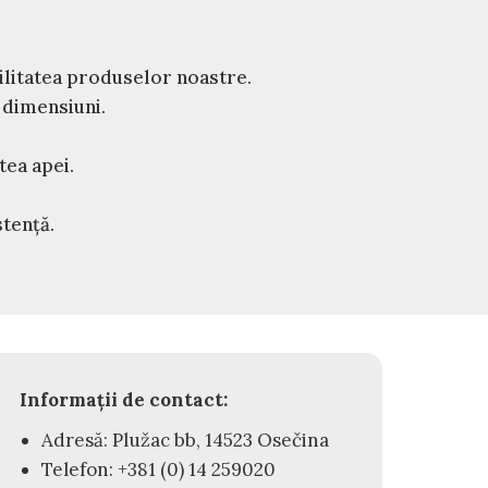
ilitatea produselor noastre.
i dimensiuni.
tea apei.
stență.
Informații de contact:
Adresă: Plužac bb, 14523 Osečina
Telefon: +381 (0) 14 259020