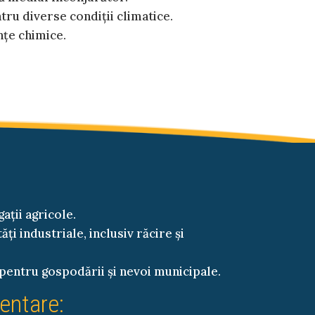
tru diverse condiții climatice.
nțe chimice.
ații agricole.
i industriale, inclusiv răcire și
pentru gospodării și nevoi municipale.
mentare: