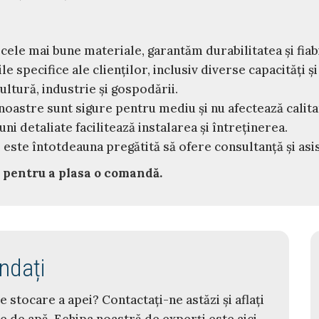
cele mai bune materiale, garantăm durabilitatea și fiab
specifice ale clienților, inclusiv diverse capacități ș
ultură, industrie și gospodării.
oastre sunt sigure pentru mediu și nu afectează calita
uni detaliate facilitează instalarea și întreținerea.
este întotdeauna pregătită să ofere consultanță și asi
 pentru a plasa o comandă.
ndați
e stocare a apei? Contactați-ne astăzi și aflați
de apă. Echipa noastră de experți este aici