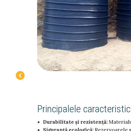
Principalele caracteristici
Durabilitate și rezistență:
Materialu
Siguranță ecologică:
Rezervoarele su