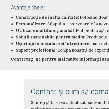
Avantaje cheie:
Construcție de înaltă calitate:
Folosind doar 
Personalizare:
Adaptăm rezervoarele la nevoile 
Utilizare multifuncțională:
Ideal pentru agric
Soluții sustenabile pentru mediu:
Produsele n
Ușurință în instalare și întreținere:
Instrucți
Suport profesional:
Echipa noastră de experți 
Contactați-ne pentru mai multe informații sau
Contact și cum să coma
Sunteți gata să vă actualizați sistemul d
mai multe despre rezervoarele noastre 