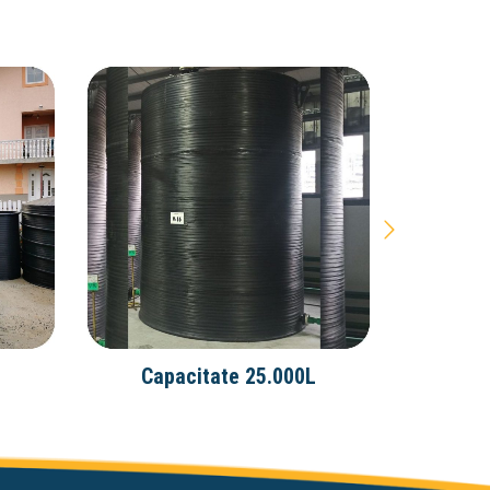
L
Capacitate 25.000L
Cap