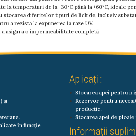
te la temperaturi de la -30°C până la +60°C, ideale pen
 stocarea diferitelor tipuri de lichide, inclusiv substa
ru a rezista la expunerea la raze UV.
 a asigura o impermeabilitate completă
Aplicații:
Stocarea apei pentru irig
) și
Rezervor pentru necesităț
producție.
aterane.
Stocarea apei de ploaie 
lizate în funcție
Informații supli