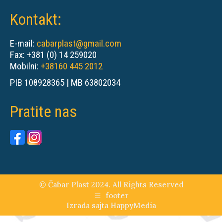
Kontakt:
E-mail:
cabarplast@gmail.com
Fax: +381 (0) 14 259020
Mobilni:
+38160 445 2012
PIB 108928365 | MB 63802034
Pratite nas
© Čabar Plast 2024. All Rights Reserved
footer
Izrada sajta
HappyMedia