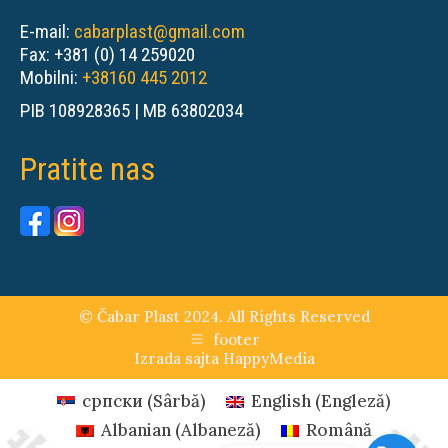
E-mail:
cabarplast@gmail.com
Fax: +381 (0) 14 259020
Mobilni:
+38160 445 2012
PIB 108928365 | MB 63802034
Pratite nas
© Čabar Plast 2024. All Rights Reserved
footer
Izrada sajta
HappyMedia
српски
(
Sârbă
)
English
(
Engleză
)
Albanian
(
Albaneză
)
Română