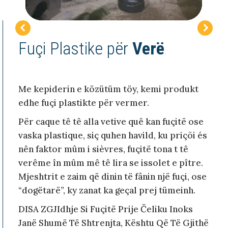
Fuçi Plastike për
Verë
Me kepiderin e közütüm töy, kemi produkt
edhe fuçi plastikte për vermer.
Për caque tê tê alla vetive quê kan fuçitë ose
vaska plastique, siç quhen havild, ku priçõi és
nên faktor mûm i sièvres, fuçitë tona t tê
verême în mûm mê tê lira se issolet e pître.
Mjeshtrit e zaim që dinin të fânin një fuçi, ose
“dogëtarë”, ky zanat ka geçal prej tümeinh.
DISA ZGJIdhje Si Fuçitë Prije Čeliku Inoks
Janë Shumë Të Shtrenjta, Kështu Që Të Gjithë