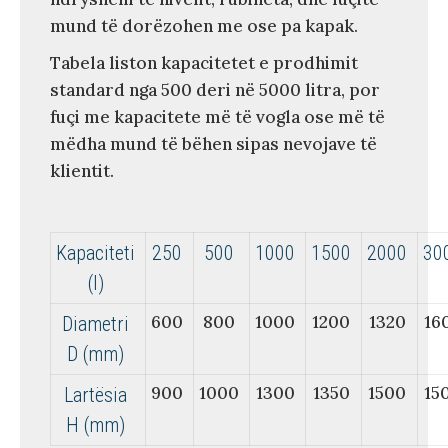
mund të dorëzohen me ose pa kapak.
Tabela liston kapacitetet e prodhimit
standard nga 500 deri në 5000 litra, por
fuçi me kapacitete më të vogla ose më të
mëdha mund të bëhen sipas nevojave të
klientit.
Kapaciteti
250
500
1000
1500
2000
30
(l)
600
800
1000
1200
1320
16
Diametri
D (mm)
900
1000
1300
1350
1500
15
Lartësia
H (mm)