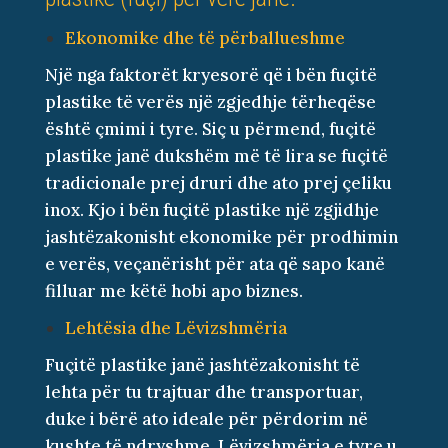
Ekonomike dhe të përballueshme
Një nga faktorët kryesorë që i bën fuçitë
plastike të verës një zgjedhje tërheqëse
është çmimi i tyre. Siç u përmend, fuçitë
plastike janë dukshëm më të lira se fuçitë
tradicionale prej druri dhe ato prej çeliku
inox. Kjo i bën fuçitë plastike një zgjidhje
jashtëzakonisht ekonomike për prodhimin
e verës, veçanërisht për ata që sapo kanë
filluar me këtë hobi apo biznes.
Lehtësia dhe Lëvizshmëria
Fuçitë plastike janë jashtëzakonisht të
lehta për tu trajtuar dhe transportuar,
duke i bërë ato ideale për përdorim në
kushte të ndryshme. Lëvizshmëria e tyre u