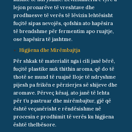
lejon pronarëve të vreshtave dhe
prodhuesve të verës të lëvizin lehtësisht
fuçitë sipas nevojës, qofshin ato hapësira
të brendshme për fermentim apo ruajtje,
ose hapësira të jashtme.
Higjiena dhe Mirëmbajtja
Për shkak të materialit nga i cili janë bërë,
fuçitë plastike nuk thithin aroma, që do të
thotë se mund të ruajnë lloje të ndryshme
pijesh pa frikën e përzierjes së shijeve dhe
aromave. Përveç kësaj, ato janë të lehta
për t’u pastruar dhe mirëmbajtur, gjë që
është veçanërisht e rëndësishme në
procesin e prodhimit të verës ku higjiena
është thelbësore.