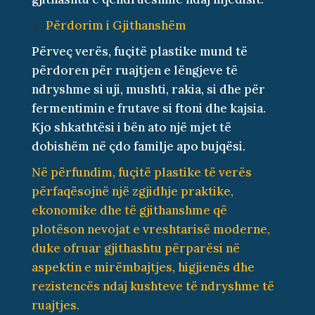
Përdorim i Gjithanshëm
Përveç verës, fuçitë plastike mund të
përdoren për ruajtjen e lëngjeve të
ndryshme si uji, mushti, rakia, si dhe për
fermentimin e frutave si ftoni dhe kajsia.
Kjo shkathtësi i bën ato një mjet të
dobishëm në çdo familje apo bujqësi.
Në përfundim, fuçitë plastike të verës
përfaqësojnë një zgjidhje praktike,
ekonomike dhe të gjithanshme që
plotëson nevojat e vreshtarisë moderne,
duke ofruar gjithashtu përparësi në
aspektin e mirëmbajtjes, higjienës dhe
rezistencës ndaj kushteve të ndryshme të
ruajtjes.