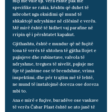
fuçi me vulë uji. Vera është pak më
specifike se rakia, kështu që duhet të
mbrohet nga oksidimi që mund të
shkaktojë ndryshime në cilësinë e verës.
Më mirë është të hidhet vaj parafine në
rripin që i përshtatet kapakut.
Gjithashtu, është e mundur që në fuçitë
tona të verës të shtohen të gjitha llojet e
pajisjeve dhe rubinetave, valvola të
ndryshme, tregues të nivelit, pajisje me
fije të jashtme ose të brendshme, vrima
inspektimi, dhe për trajtim më të lehtë,
ne mund të instalojmë doreza ose doreza
mbi to.
Ana e mirë e fuçive, buradëve ose vaskave
të verës Čabar Plast është se ato janë të