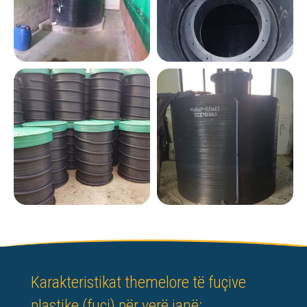
Karakteristikat themelore të fuçive
plastike (fuçi) për verë janë: