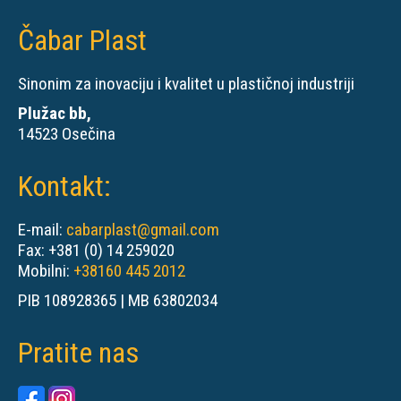
Čabar Plast
Sinonim za inovaciju i kvalitet u plastičnoj industriji
Plužac bb,
14523 Osečina
Kontakt:
E-mail:
cabarplast@gmail.com
Fax: +381 (0) 14 259020
Mobilni:
+38160 445 2012
PIB 108928365 | MB 63802034
Pratite nas