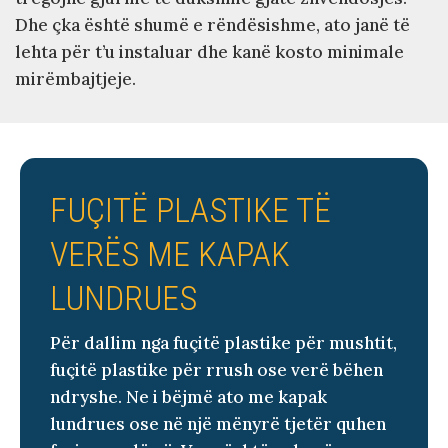
Dhe çka është shumë e rëndësishme, ato janë të
lehta për t’u instaluar dhe kanë kosto minimale
mirëmbajtjeje.
FUÇITË PLASTIKE TË
VERËS ME KAPAK
LUNDRUES
Për dallim nga fuçitë plastike për mushtit,
fuçitë plastike për rrush ose verë bëhen
ndryshe. Ne i bëjmë ato me kapak
lundrues ose në një mënyrë tjetër quhen