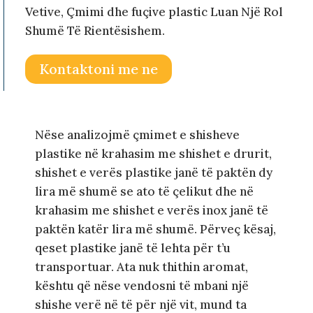
Vetive, Çmimi dhe fuçive plastic Luan Një Rol
Shumë Të Rientësishem.
Kontaktoni me ne
Nëse analizojmë çmimet e shisheve
plastike në krahasim me shishet e drurit,
shishet e verës plastike janë të paktën dy
lira më shumë se ato të çelikut dhe në
krahasim me shishet e verës inox janë të
paktën katër lira më shumë. Përveç kësaj,
qeset plastike janë të lehta për t’u
transportuar. Ata nuk thithin aromat,
kështu që nëse vendosni të mbani një
shishe verë në të për një vit, mund ta