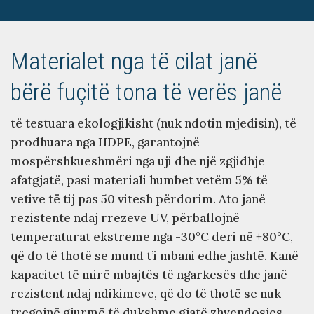
Materialet nga të cilat janë
bërë fuçitë tona të verës janë
të testuara ekologjikisht (nuk ndotin mjedisin), të
prodhuara nga HDPE, garantojnë
mospërshkueshmëri nga uji dhe një zgjidhje
afatgjatë, pasi materiali humbet vetëm 5% të
vetive të tij pas 50 vitesh përdorim. Ato janë
rezistente ndaj rrezeve UV, përballojnë
temperaturat ekstreme nga -30°C deri në +80°C,
që do të thotë se mund t’i mbani edhe jashtë. Kanë
kapacitet të mirë mbajtës të ngarkesës dhe janë
rezistent ndaj ndikimeve, që do të thotë se nuk
tregojnë gjurmë të dukshme gjatë zhvendosjes.