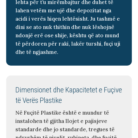
lehta për t’u mirëmbajtur dhe duhet të
lahen vetëm me ujë dhe depozitat nga
acidi i verës hiqen lehtësisht. Ju tashmë e
dini se ato nuk thithin dhe nuk lëshojnë
ndonjë erë ose shije, kështu që ato mund
të përdoren për raki, lakër turshi, fuçi uji
dhe të ngjashme.
Dimensionet dhe Kapacitetet e Fuçive
të Verës Plastike
Në Fuçitë Plastike është e mundur të
instalohen të gjitha llojet e pajisjeve
standarde dhe jo standarde, tregues të
ndryshëm të nivelit, rubineta, dhe fuçitë