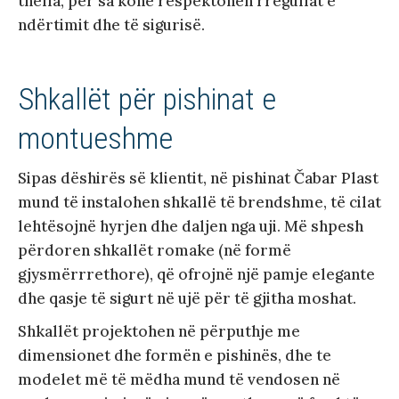
thella, për sa kohë respektohen rregullat e
ndërtimit dhe të sigurisë.
Shkallët për pishinat e
montueshme
Sipas dëshirës së klientit, në pishinat Čabar Plast
mund të instalohen shkallë të brendshme, të cilat
lehtësojnë hyrjen dhe daljen nga uji. Më shpesh
përdoren shkallët romake (në formë
gjysmërrrethore), që ofrojnë një pamje elegante
dhe qasje të sigurt në ujë për të gjitha moshat.
Shkallët projektohen në përputhje me
dimensionet dhe formën e pishinës, dhe te
modelet më të mëdha mund të vendosen në