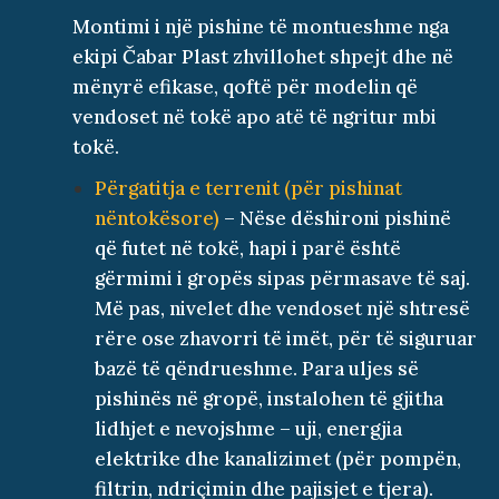
Montimi i një pishine të montueshme nga
ekipi Čabar Plast zhvillohet shpejt dhe në
mënyrë efikase, qoftë për modelin që
vendoset në tokë apo atë të ngritur mbi
tokë.
Përgatitja e terrenit (për pishinat
nëntokësore)
– Nëse dëshironi pishinë
që futet në tokë, hapi i parë është
gërmimi i gropës sipas përmasave të saj.
Më pas, nivelet dhe vendoset një shtresë
rëre ose zhavorri të imët, për të siguruar
bazë të qëndrueshme. Para uljes së
pishinës në gropë, instalohen të gjitha
lidhjet e nevojshme – uji, energjia
elektrike dhe kanalizimet (për pompën,
filtrin, ndriçimin dhe pajisjet e tjera).