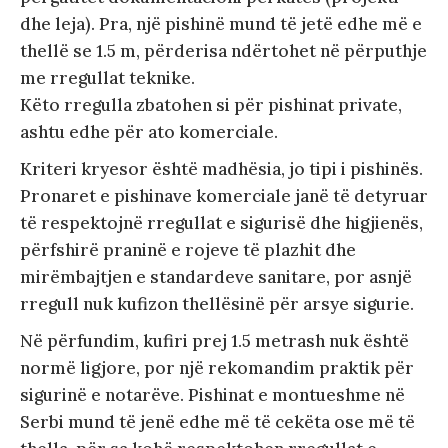
dhe leja). Pra, një pishinë mund të jetë edhe më e
thellë se 1.5 m, përderisa ndërtohet në përputhje
me rregullat teknike.
Këto rregulla zbatohen si për pishinat private,
ashtu edhe për ato komerciale.
Kriteri kryesor është madhësia, jo tipi i pishinës.
Pronaret e pishinave komerciale janë të detyruar
të respektojnë rregullat e sigurisë dhe higjienës,
përfshirë praninë e rojeve të plazhit dhe
mirëmbajtjen e standardeve sanitare, por asnjë
rregull nuk kufizon thellësinë për arsye sigurie.
Në përfundim, kufiri prej 1.5 metrash nuk është
normë ligjore, por një rekomandim praktik për
sigurinë e notarëve. Pishinat e montueshme në
Serbi mund të jenë edhe më të cekëta ose më të