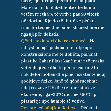
lartë), që ofrojnë përfitime afatgjata.
Materiali nuk plaket lehtë dhe humb
vetëm rreth 5% të vetive pas 50 vitesh
përdorimi. Kjo do të thotë se pishina
ruan fortësinë dhe papërshkueshmërinë
nga uji për dekada.
Qëndrueshmëri dhe rezistencë
– Në
ndryshim nga pishinat me folje apo
konstruksione më të dobëta, pishinat
plastike Čabar Plast kanë mure të trasha,
vetëmbajtëse dhe të përforcuara. Ato
nuk deformohen dhe janë rezistente ndaj
goditjeve fizike. Janë të qëndrueshme
ndaj rrezeve UV dhe temperaturave
ekstreme, nga -30°C deri në +80°C, pa
plasaritje apo humbje të vetive.
Rezistencë ndaj kimikateve
– Pishinat