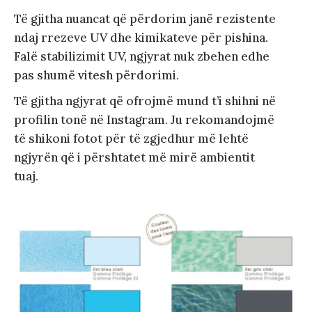
Të gjitha nuancat që përdorim janë rezistente
ndaj rrezeve UV dhe kimikateve për pishina.
Falë stabilizimit UV, ngjyrat nuk zbehen edhe
pas shumë vitesh përdorimi.
Të gjitha ngjyrat që ofrojmë mund t’i shihni në
profilin tonë në Instagram. Ju rekomandojmë
të shikoni fotot për të zgjedhur më lehtë
ngjyrën që i përshtatet më mirë ambientit
tuaj.