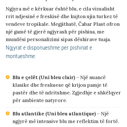
Ngjyra më e kërkuar është blu, e cila vizualisht
rrit ndjesinë e freskisë dhe kujton ujin turkez të
vendeve tropikale. Megjithatë, Čabar Plast ofron
një gamë të gjerë ngjyrash për pishina, me
mundësi personalizimi sipas dëshirave tuaja.
Ngjyrat e disponueshme për pishinat e
montueshme:
Blu e çelët (Uni bleu clair)
– Një nuancë
klasike dhe freskuese që krijon pamje të
pastër dhe të ndritshme. Zgjedhje e shkëlqyer
për ambiente natyrore.
Blu atlantike (Uni bleu atlantique)
– Një
ngjyrë më intensive blu me reflektim të fortë.