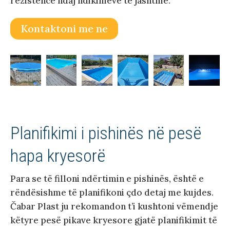
rezistencë ndaj ndikimeve të jashtme.
Kontaktoni me ne
Planifikimi i pishinës në pesë
hapa kryesorë
Para se të filloni ndërtimin e pishinës, është e
rëndësishme të planifikoni çdo detaj me kujdes.
Čabar Plast ju rekomandon t’i kushtoni vëmendje
këtyre pesë pikave kryesore gjatë planifikimit të