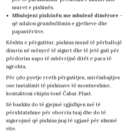
muret e pishinës.
Mbulojeni pishinën me mbulesë dimërore
–
që ndalon grumbullimin e gjetheve dhe
papastërtive.
Kështu e përgatitur, pishina mund të përballojë
dimrin në mënyrë të sigurt dhe të jetë gati për
përdorim sapo të mbërrijnë ditët e para të
ngrohta.
Për çdo pyetje rreth përgatitjes, mirëmbajtjes
ose instalimit të pishinave të montueshme,
kontaktoni ekipin tonë Čabar Plast.
Së bashku do të gjejmë zgjidhjen më të
përshtatshme për oborrin tuaj dhe do të
sigurojmë që pishina juaj të zgjasë për shumë
vite.