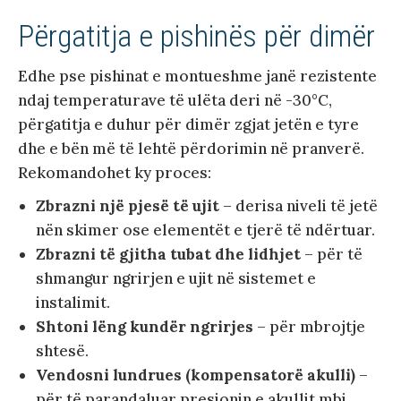
Përgatitja e pishinës për dimër
Edhe pse pishinat e montueshme janë rezistente
ndaj temperaturave të ulëta deri në -30°C,
përgatitja e duhur për dimër zgjat jetën e tyre
dhe e bën më të lehtë përdorimin në pranverë.
Rekomandohet ky proces:
Zbrazni një pjesë të ujit
– derisa niveli të jetë
nën skimer ose elementët e tjerë të ndërtuar.
Zbrazni të gjitha tubat dhe lidhjet
– për të
shmangur ngrirjen e ujit në sistemet e
instalimit.
Shtoni lëng kundër ngrirjes
– për mbrojtje
shtesë.
Vendosni lundrues (kompensatorë akulli)
–
për të parandaluar presionin e akullit mbi