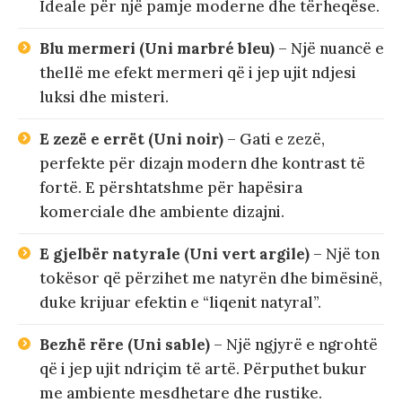
Ideale për një pamje moderne dhe tërheqëse.
Blu mermeri (Uni marbré bleu)
– Një nuancë e
thellë me efekt mermeri që i jep ujit ndjesi
luksi dhe misteri.
E zezë e errët (Uni noir)
– Gati e zezë,
perfekte për dizajn modern dhe kontrast të
fortë. E përshtatshme për hapësira
komerciale dhe ambiente dizajni.
E gjelbër natyrale (Uni vert argile)
– Një ton
tokësor që përzihet me natyrën dhe bimësinë,
duke krijuar efektin e “liqenit natyral”.
Bezhë rëre (Uni sable)
– Një ngjyrë e ngrohtë
që i jep ujit ndriçim të artë. Përputhet bukur
me ambiente mesdhetare dhe rustike.