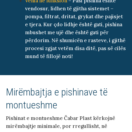
Vënia në funksion
– Pasi pishina është
vendosur, lidhen të gjitha sistemet –
pompa, filtrat, dritat, grykat dhe pajisjet
e tjera. Kur çdo lidhje është gati, pishina
mbushet me ujë dhe është gati për
përdorim. Në shumicën e rasteve, i gjithë
procesi zgjat vetëm disa ditë, pas së cilës
mund të fillojë noti!
Mirëmbajtja e pishinave të
montueshme
Pishinat e montueshme Čabar Plast kërkojnë
mirëmbajtje minimale, por rregullisht, në