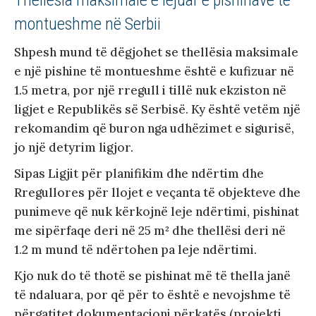
montueshme në Serbii
Shpesh mund të dëgjohet se thellësia maksimale
e një pishine të montueshme është e kufizuar në
1.5 metra, por një rregull i tillë nuk ekziston në
ligjet e Republikës së Serbisë. Ky është vetëm një
rekomandim që buron nga udhëzimet e sigurisë,
jo një detyrim ligjor.
Sipas Ligjit për planifikim dhe ndërtim dhe
Rregullores për llojet e veçanta të objekteve dhe
punimeve që nuk kërkojnë leje ndërtimi, pishinat
me sipërfaqe deri në 25 m² dhe thellësi deri në
1.2 m mund të ndërtohen pa leje ndërtimi.
Kjo nuk do të thotë se pishinat më të thella janë
të ndaluara, por që për to është e nevojshme të
përgatitet dokumentacioni përkatës (projekti