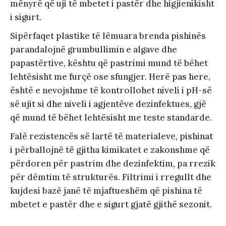
mënyrë që uji të mbetet i pastër dhe higjienikisht
i sigurt.
Sipërfaqet plastike të lëmuara brenda pishinës
parandalojnë grumbullimin e algave dhe
papastërtive, kështu që pastrimi mund të bëhet
lehtësisht me furçë ose sfungjer. Herë pas here,
është e nevojshme të kontrollohet niveli i pH-së
së ujit si dhe niveli i agjentëve dezinfektues, gjë
që mund të bëhet lehtësisht me teste standarde.
Falë rezistencës së lartë të materialeve, pishinat
i përballojnë të gjitha kimikatet e zakonshme që
përdoren për pastrim dhe dezinfektim, pa rrezik
për dëmtim të strukturës. Filtrimi i rregullt dhe
kujdesi bazë janë të mjaftueshëm që pishina të
mbetet e pastër dhe e sigurt gjatë gjithë sezonit.