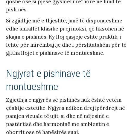
qoshe ose si pjesë gjysmërrrethore në fund të
pishinës.
Si zgjidhje më e thjeshtë, janë të disponueshme
edhe shkallët klasike prej inoksi, që fiksohen në
skajin e pishinës. Ky lloj qasjeje është praktik, i
lehtë për mirëmbajtje dhe i përshtatshëm për të
gjitha llojet e pishinave të montueshme.
Ngjyrat e pishinave të
montueshme
Zgjedhja e ngjyrës së pishinës nuk është vetëm
çështje estetike. Ngjyra ndikon drejtpërdrejt në
pamjen vizuale të ujit, si dhe në ndjesinë e
pastërtisë dhe harmoninë me ambientin e
oborrit ose të hapësirës suaj.