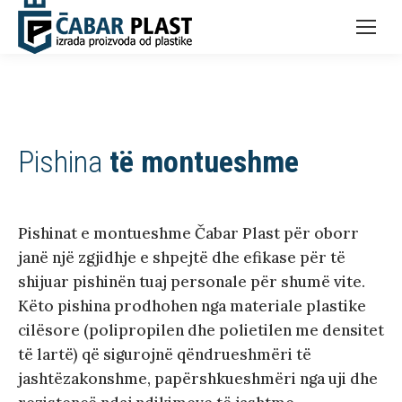
Pishina
të montueshme
Pishinat e montueshme Čabar Plast për oborr
janë një zgjidhje e shpejtë dhe efikase për të
shijuar pishinën tuaj personale për shumë vite.
Këto pishina prodhohen nga materiale plastike
cilësore (polipropilen dhe polietilen me densitet
të lartë) që sigurojnë qëndrueshmëri të
jashtëzakonshme, papërshkueshmëri nga uji dhe