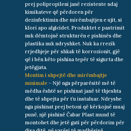
prej polipropileni janë rezistente ndaj
kimikateve që përdoren për
dezinfektimin dhe mirëmbajtjen e ujit, si
klori apo algicidet. Produktet e pastrimit
nuk dëmtojnë strukturën e pishinës dhe
plastika nuk ndryshket. Nuk ka rrezik
rrjedhjeje për shkak të korrozionit, gjë
që i bën këto pishina tepër të sigurta dhe
jetëgjata.
Montim i shpejtë dhe mirëmbajtje
minimale
– Një nga përparësitë më të
mëdha është se pishinat janë të thjeshta
dhe të shpejta për t’u instaluar. Ndryshe
nga pishinat prej betoni që kërkojnë muaj
punë, një pishinë Čabar Plast mund të
montohet dhe jetë gati për përdorim për
disa ditë, në varësi të madhësisë.