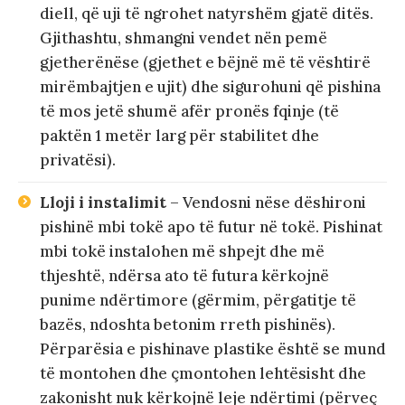
diell, që uji të ngrohet natyrshëm gjatë ditës.
Gjithashtu, shmangni vendet nën pemë
gjetherënëse (gjethet e bëjnë më të vështirë
mirëmbajtjen e ujit) dhe sigurohuni që pishina
të mos jetë shumë afër pronës fqinje (të
paktën 1 metër larg për stabilitet dhe
privatësi).
Lloji i instalimit
– Vendosni nëse dëshironi
pishinë mbi tokë apo të futur në tokë. Pishinat
mbi tokë instalohen më shpejt dhe më
thjeshtë, ndërsa ato të futura kërkojnë
punime ndërtimore (gërmim, përgatitje të
bazës, ndoshta betonim rreth pishinës).
Përparësia e pishinave plastike është se mund
të montohen dhe çmontohen lehtësisht dhe
zakonisht nuk kërkojnë leje ndërtimi (përveç