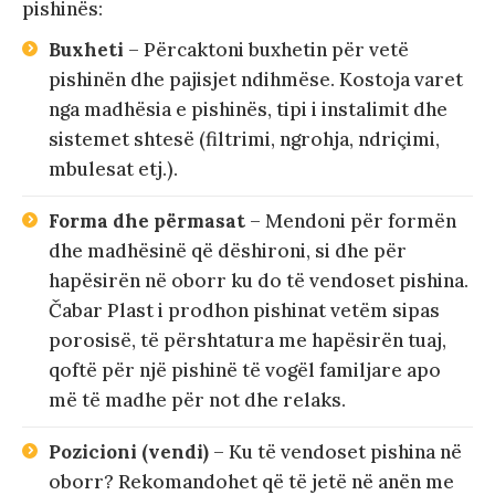
pishinës:
Buxheti
– Përcaktoni buxhetin për vetë
pishinën dhe pajisjet ndihmëse. Kostoja varet
nga madhësia e pishinës, tipi i instalimit dhe
sistemet shtesë (filtrimi, ngrohja, ndriçimi,
mbulesat etj.).
Forma dhe përmasat
– Mendoni për formën
dhe madhësinë që dëshironi, si dhe për
hapësirën në oborr ku do të vendoset pishina.
Čabar Plast i prodhon pishinat vetëm sipas
porosisë, të përshtatura me hapësirën tuaj,
qoftë për një pishinë të vogël familjare apo
më të madhe për not dhe relaks.
Pozicioni (vendi)
– Ku të vendoset pishina në
oborr? Rekomandohet që të jetë në anën me