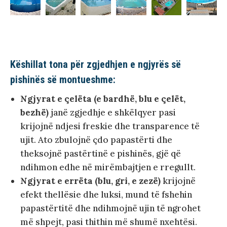
Këshillat tona për zgjedhjen e ngjyrës së
pishinës së montueshme:
Ngjyrat e çelëta (e bardhë, blu e çelët,
bezhë)
janë zgjedhje e shkëlqyer pasi
krijojnë ndjesi freskie dhe transparence të
ujit. Ato zbulojnë çdo papastërti dhe
theksojnë pastërtinë e pishinës, gjë që
ndihmon edhe në mirëmbajtjen e rregullt.
Ngjyrat e errëta (blu, gri, e zezë)
krijojnë
efekt thellësie dhe luksi, mund të fshehin
papastërtitë dhe ndihmojnë ujin të ngrohet
më shpejt, pasi thithin më shumë nxehtësi.