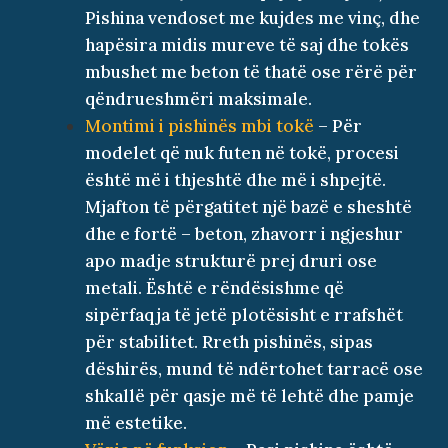
Pishina vendoset me kujdes me vinç, dhe
hapësira midis mureve të saj dhe tokës
mbushet me beton të thatë ose rërë për
qëndrueshmëri maksimale.
Montimi i pishinës mbi tokë
– Për
modelet që nuk futen në tokë, procesi
është më i thjeshtë dhe më i shpejtë.
Mjafton të përgatitet një bazë e sheshtë
dhe e fortë – beton, zhavorr i ngjeshur
apo madje strukturë prej druri ose
metali. Është e rëndësishme që
sipërfaqja të jetë plotësisht e rrafshët
për stabilitet. Rreth pishinës, sipas
dëshirës, mund të ndërtohet tarracë ose
shkallë për qasje më të lehtë dhe pamje
më estetike.