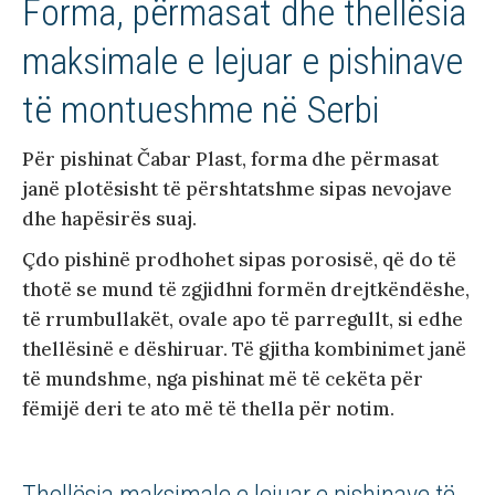
Forma, përmasat dhe thellësia
maksimale e lejuar e pishinave
të montueshme në Serbi
Për pishinat Čabar Plast, forma dhe përmasat
janë plotësisht të përshtatshme sipas nevojave
dhe hapësirës suaj.
Çdo pishinë prodhohet sipas porosisë, që do të
thotë se mund të zgjidhni formën drejtkëndëshe,
të rrumbullakët, ovale apo të parregullt, si edhe
thellësinë e dëshiruar. Të gjitha kombinimet janë
të mundshme, nga pishinat më të cekëta për
fëmijë deri te ato më të thella për notim.
Thellësia maksimale e lejuar e pishinave të