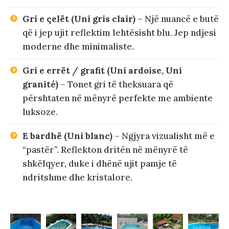
Gri e çelët (Uni gris clair)
– Një nuancë e butë
që i jep ujit reflektim lehtësisht blu. Jep ndjesi
moderne dhe minimaliste.
Gri e errët / grafit (Uni ardoise, Uni
granité)
– Tonet gri të theksuara që
përshtaten në mënyrë perfekte me ambiente
luksoze.
E bardhë (Uni blanc)
– Ngjyra vizualisht më e
“pastër”. Reflekton dritën në mënyrë të
shkëlqyer, duke i dhënë ujit pamje të
ndritshme dhe kristalore.