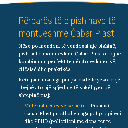
Përparësitë e pishinave të
montueshme Čabar Plast
Nëse po mendoni të vendosni një pishinë,
pishinat e montueshme Čabar Plast ofrojnë
kombinimin perfekt të qëndrueshmërisë,
cilësisë dhe praktikës.
Këtu janë disa nga përparësitë kryesore që
i bëjnë ato një zgjedhje të shkëlqyer për
shtëpinë tuaj:
Material i cilësisë së lartë
– Pishinat
Čabar Plast prodhohen nga polipropileni
dhe PEHD (polietileni me densitet të