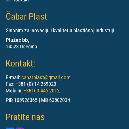
Čabar Plast
Sinonim za inovaciju i kvalitet u plastičnoj industriji
Plužac bb,
14523 Osečina
Kontakt:
E-mail:
cabarplast@gmail.com
Fax: +381 (0) 14 259020
Mobilni:
+38160 445 2012
PIB 108928365 | MB 63802034
Pratite nas