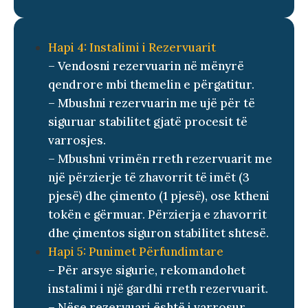
Hapi 4: Instalimi i Rezervuarit
– Vendosni rezervuarin në mënyrë
qendrore mbi themelin e përgatitur.
– Mbushni rezervuarin me ujë për të
siguruar stabilitet gjatë procesit të
varrosjes.
– Mbushni vrimën rreth rezervuarit me
një përzierje të zhavorrit të imët (3
pjesë) dhe çimento (1 pjesë), ose ktheni
tokën e gërmuar. Përzierja e zhavorrit
dhe çimentos siguron stabilitet shtesë.
Hapi 5: Punimet Përfundimtare
– Për arsye sigurie, rekomandohet
instalimi i një gardhi rreth rezervuarit.
– Nëse rezervuari është i varrosur