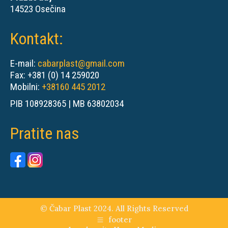
14523 Osečina
Kontakt:
E-mail:
cabarplast@gmail.com
Fax: +381 (0) 14 259020
Mobilni:
+38160 445 2012
PIB 108928365 | MB 63802034
Pratite nas
© Čabar Plast 2024. All Rights Reserved
footer