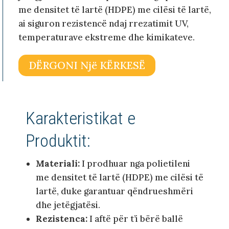
me densitet të lartë (HDPE) me cilësi të lartë,
ai siguron rezistencë ndaj rrezatimit UV,
temperaturave ekstreme dhe kimikateve.
DËRGONI Një KËRKESË
Karakteristikat e
Produktit:
Materiali:
I prodhuar nga polietileni
me densitet të lartë (HDPE) me cilësi të
lartë, duke garantuar qëndrueshmëri
dhe jetëgjatësi.
Rezistenca:
I aftë për t’i bërë ballë