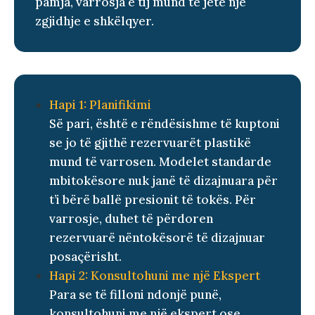
pamja, varrosja e tij mund të jetë një
zgjidhje e shkëlqyer.
Hapi 1: Planifikimi
Së pari, është e rëndësishme të kuptoni
se jo të gjithë rezervuarët plastikë
mund të varrosen. Modelet standarde
mbitokësore nuk janë të dizajnuara për
t’i bërë ballë presionit të tokës. Për
varrosje, duhet të përdoren
rezervuarë nëntokësorë të dizajnuar
posaçërisht.
Hapi 2: Konsultohuni me një Ekspert
Para se të filloni ndonjë punë,
konsultohuni me një ekspert ose