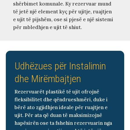
shërbimet komunale. Ky rezervuar mund
të jetë një element kyç për ujitje, ruajtjen
e ujit të pijshëm, ose si pjesë e një sistemi
për mbledhjen e ujit të shiut.
Udhëzues për Instalimin
dhe Mirëmbajtjen
Rezervuarët plastikë të ujit ofrojnë
fleksibilitet dhe qëndrueshmëri, duke i
bërë ato zgjidhjen ideale për ruajtjen e
ujit. Për ata që duan të maksimizojnë
hapësirën ose ta fshehin rezervuarin nga