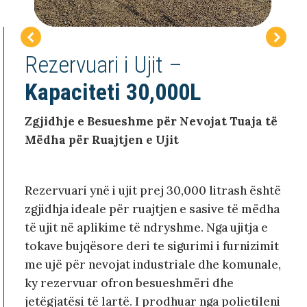
Rezervuari i Ujit –
Kapaciteti 30,000L
Zgjidhje e Besueshme për Nevojat Tuaja të
Mëdha për Ruajtjen e Ujit
Rezervuari ynë i ujit prej 30,000 litrash është
zgjidhja ideale për ruajtjen e sasive të mëdha
të ujit në aplikime të ndryshme. Nga ujitja e
tokave bujqësore deri te sigurimi i furnizimit
me ujë për nevojat industriale dhe komunale,
ky rezervuar ofron besueshmëri dhe
jetëgjatësi të lartë. I prodhuar nga polietileni