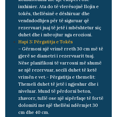
inxhinier. Ata do të vlerësojnë llojin e
tokës, thellësinë e dëshiruar dhe
vendndodhjen për të siguruar që
rezervuari juaj të jetë i mbështetur siç
duhet dhe i mbrojtur nga erozioni.
Hapi 3: Përgatitja e Tokës
– Gërmoni një vrimë rreth 30 cm më të
gjerë se diametri i rezervuarit tuaj.
Nëse planifikoni të varrosni më shumë
se një rezervuar, secili duhet të ketë
vrimën e vet.
– Përgatitja e themelit:
Themeli duhet të jetë i ngjeshur dhe i
niveluar. Mund të përdorni beton,
zhavorr, tullë ose një sipërfaqe të fortë
dolomiti me një thellësi ndërmjet 30
cm dhe 40 cm.