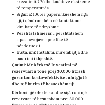
rrezatimit UV dhe kushteve ekstreme
të temperaturës.
Siguria:
100% i papërshkueshëm nga
uji, i qëndrueshëm në kontakt me
kimikate të ndryshme.
Përshtatshmëria:
I përshtatshëm
sipas nevojave specifike të
përdoruesit.
Instalimi:
Instalimi, mirëmbajtja dhe
pastrimi i thjeshtë.
Çmimi: Me kërkesë Investimi në
rezervuarin tonë prej 30,000 litrash
garanton kosto-efektivitet afatgjatë
dhe një burim të besueshëm uji.
Kërkoni një ofertë sot dhe siguroni një
rezervuar të besueshëm prej 30,000