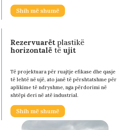
Shih më shumë
Rezervuarët
plastikë
horizontalë
të
ujit
Të projektuara për ruajtje efikase dhe qasje
të lehtë në ujë, ato janë të përshtatshme për
aplikime të ndryshme, nga përdorimi në
shtëpi deri në atë industrial.
Shih më shumë