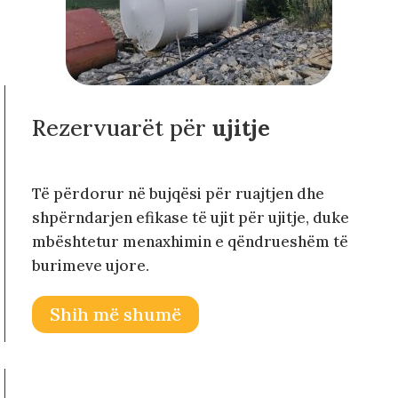
Rezervuarët për
ujitje
Të përdorur në bujqësi për ruajtjen dhe
shpërndarjen efikase të ujit për ujitje, duke
mbështetur menaxhimin e qëndrueshëm të
burimeve ujore.
Shih më shumë