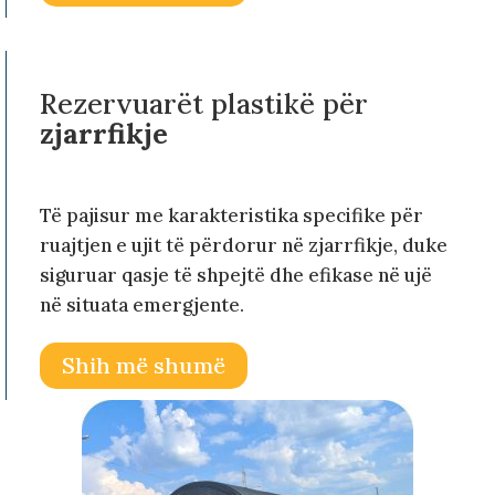
Rezervuarët plastikë për
zjarrfikje
Të pajisur me karakteristika specifike për
ruajtjen e ujit të përdorur në zjarrfikje, duke
siguruar qasje të shpejtë dhe efikase në ujë
në situata emergjente.
Shih më shumë