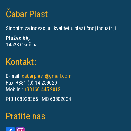
Čabar Plast
Sinonim za inovaciju i kvalitet u plastičnoj industriji
Plužac bb,
14523 Osečina
Kontakt:
E-mail:
cabarplast@gmail.com
Fax: +381 (0) 14 259020
Mobilni:
+38160 445 2012
PIB 108928365 | MB 63802034
Pratite nas