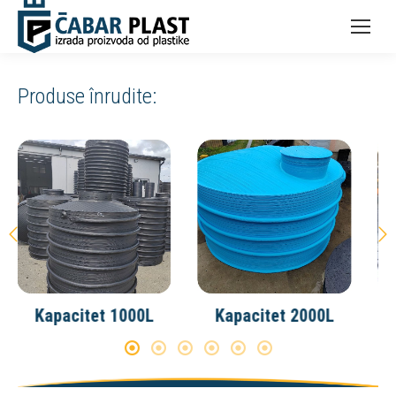
Produse înrudite:
0L
Kapacitet 3000L
Kapacitet 4000L