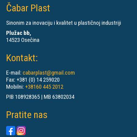
Čabar Plast
Sinonim za inovaciju i kvalitet u plastičnoj industriji
Plužac bb,
14523 Osečina
Kontakt:
E-mail:
cabarplast@gmail.com
Fax: +381 (0) 14 259020
Mobilni:
+38160 445 2012
PIB 108928365 | MB 63802034
Pratite nas